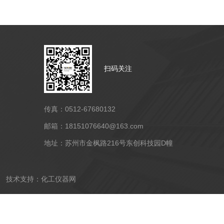
扫码关注
传真：0512-67680132
邮箱：18151076640@163.com
地址：苏州市金枫路216号东创科技园D幢
技术支持：
化工仪器网