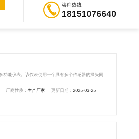
咨询热线
18151076640
风速仪 9545是具有普通仪表价位的多功能仪表。该仪表使用一个具有多个传感器的探头同时测量和记录几种通风参数。它测量风速，温度和相对湿度，并计算风量，湿球和露点温度。9545具有伸缩直探头。非常适于优化调试HVAC系统性能，设施和厂务维护，关键环境认证和管道截面测量。
厂商性质：
生产厂家
更新日期：
2025-03-25