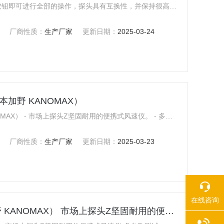
手持式热式风速仪使用简单，单一按钮即可进行全部的操作，探头具有互换性，并保持很高的精度，测试范围广，风速0.01～20m/s,温度—20～70℃，内部设有温度补偿回路，在可测试的温度范围内能保持很高的精度（10～40℃），在所有的领域内都能灵活运用，是一种非常难得的热式风速仪
厂商性质：
生产厂家
更新日期：
2025-03-24
本加野 KANOMAX）
KA22热式风速仪 （日本加野 KANOMAX） - 市场上探头Z坚固耐用的便携式风速仪。 - 多参数测试：风速、风温同时检测 - 超高精度：±2％FS - 同热球风速仪相比，探头坚固耐用，测试精度更高 - 同叶轮风速计相比，测试精度高，更易于测试狭小空间的气流 - 风速两档切换，设计更合理，测试更方便
厂商性质：
生产厂家
更新日期：
2025-03-23
在线咨询
KA31热式风速仪（日本加野 KANOMAX） 市场上探头Z坚固耐用的便携式风速仪