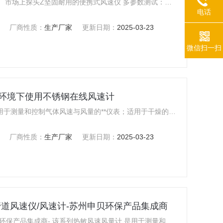
热式风速仪（日本加野 KANOMAX） 市场上探头Z坚固耐用的便携式风速仪 多参数测试：风速、风温、风压同时检测 - 超高精度：±2％FS - 同热式风速仪相比，探头坚固耐用，测试精度更高 - 同叶轮风速计相比，测试精度高，更易于测试狭小空间的气流 - 风速两档切换，设计更合理，测试更方便 - 同KA22相比，增加了风压测试功能
电话
厂商性质：
生产厂家
更新日期：
2025-03-23
微信扫一扫
恶劣环境下使用不锈钢在线风速计
200系列风速风量计/传感变送器 是用于测量和控制气体风速与风量的**仪表；适用于干燥的非可燃易爆的各类气体，可应用于石油、化工、钢铁冶金、电力、轻工 、医药、环保等工业部门的气体监测，特别适用于空气、干燥后的压缩空气、氮气、氩气、氦气、烟道气、各类废气、含尘气体等的监测；可替代孔板，文丘里管，阿牛巴，涡街等流速与流量计；用于恶劣环境下使用的不锈钢在线风速计
厂商性质：
生产厂家
更新日期：
2025-03-23
式管道风速仪/风速计-苏州申贝环保产品集成商
在线式管道风速仪/风速计-苏州申贝环保产品集成商- 该系列热敏风速风量计 是用于测量和控制气体风速与风量的**仪表；精度高，直接测量质量风量，并得出标准风速与标况体积风量，无须温压补偿；适用于各类干燥的，非可燃易爆的气体，可应用于石油、化工、钢铁冶金、电力、轻工 、医药、环保等工业部门的气体监测，特别适用于空气、干燥后的压缩空气、烟道气、各类废气、含尘气体等