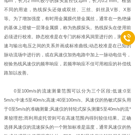
5μm，长为2 mm;较小的探头直径仅1μm，长为0.2 mm。根据
不同的用途，热线探头还做成双丝、三丝、斜丝及V形、X形
等。为了增加强度，有时用金属膜代替金属丝，通常在一热绝缘
的基体上喷镀一层薄金属膜，称为热膜探头。热线探头在使用前
必须进行校准。静态校准是在专门的标准风洞里进行的，测量流
速与输出电压之间的关系并画成标准曲线;动态校准是在已知的
脉动流场中进行的，或在风速仪加热电路中加上一脉动电信号，
校验热线风速仪的频率响应，若频率响应不佳可用相应的补偿线
路加以改善。
0至100m/s的流速测量范围可以分为三个区段:低速:0至
5m/s;中速:5至40m/s;高速:40至100m/s。风速仪的热敏式探头用
于0至5m/s的准确测量;风速仪的转轮式探头测量5至40m/s的流*
果较理想;而利用皮托管则可在高速范围内得到较佳结果。正确
选择风速仪的流速探头的一个附加标准是温度，通常风速仪的热