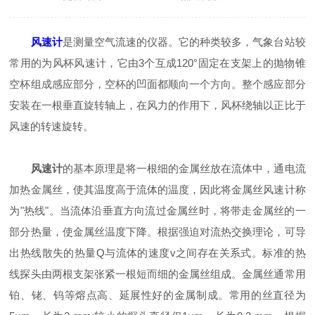
风速计
是测量空气流速的仪器。它的种类较多，气象台站较
常用的为风杯风速计，它由3个互成120°固定在支架上的抛物锥
空杯组成感应部分，空杯的凹面都顺向一个方向。整个感应部分
安装在一根垂直旋转轴上，在风力的作用下，风杯绕轴以正比于
风速的转速旋转。
风速计
的基本原理是将一根细的金属丝放在流体中，通电流
加热金属丝，使其温度高于流体的温度，因此将金属丝风速计称
为"热线"。当流体沿垂直方向流过金属丝时，将带走金属丝的一
部分热量，使金属丝温度下降。根据强迫对流热交换理论，可导
出热线散失的热量Q与流体的速度v之间存在关系式。标准的热
线探头由两根支架张紧一根短而细的金属丝组成。金属丝通常用
铂、铑、钨等熔点高、延展性好的金属制成。常用的丝直径为