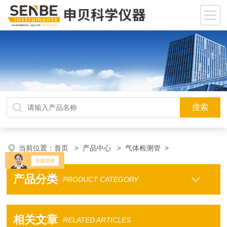
当前位置：
首页
>
产品中心
>
气体检测管
>
产品分类
PRODUCT CATEGORY
相关文章
RELATED ARTICLES