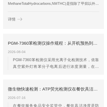
MethaneTotalHydrocarbons,NMTHC)是指除了甲烷以外的
所有碳氢化合物的总量，是空气中重要的污染物之一。为
了更好地监测NMTHC的浓度，便携式非甲烷总烃分析仪
详情
已...
PGM-7360苯检测仪操作规程：从开机预热到零点校正的完整流程
2026-08-04
PGM-7360苯检测仪采用光离子化检测技术，依靠
真空紫外灯将苯分子电离后进行浓度测量，在石
化、制药和环境应急监测中承担着靶向筛查苯系物
的任务。建立一套从开机预热到零点校正的规范化
操作流程，既能保障测量数据的可信度，也能维护
微生物快速检测：ATP荧光检测仪在餐饮具洁净度抽检中的原理与应用
紫外灯和电离室的稳定状态。一、开机前的外观与
2026-07-16
状态检查长按开机键启动仪器后，首先观察自检页
在餐饮服务食品安全监管中，餐饮具洁净度是防
面显示的传感器状态、电池电量和泵运行状态。确