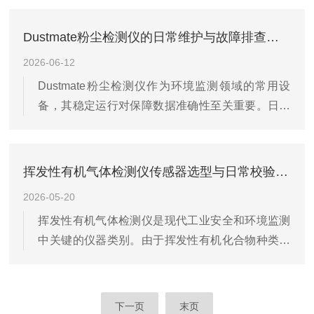
激发有机物分子电离产生电流，通过电流强度计算
用50%LEL，MOS传感器...
浓度，具有响应快、灵敏度高的特点，适用于低浓
Dustmate粉尘检测仪的日常维护与故障排查指南
度挥发性有机物检测，但对惰性气体无响应。FID
2026-06-12
技术通过氢气火焰将有机物燃烧电离，测量离子电
Dustmate粉尘检测仪作为环境监测领域的常用设
流确定浓度，可检测几乎所有有机化合物，适合高
备，其稳定运行对保障数据准确性至关重要。日常
浓度场景，但需配备氢气瓶，便携性较差。半导体
维护需从清洁、校准、存储三方面入手。每次使用
传感技术基于金属氧化物表面电阻变化，成本较低
后，需用干燥软布擦拭仪器外壳，避免粉尘堆积影
但选择性较弱，易受温湿度...
响散热。采样头与滤膜仓是关键部件，应定期用无
挥发性有机气体检测仪传感器选型与日常校验技巧
水乙醇清洁，防止残留颗粒物堵塞气路。校准工作
2026-05-20
建议每月进行一次，使用标准粉尘样品在标准环境
挥发性有机气体检测仪是现代工业安全和环境监测
下操作，确保读数误差控制在允许范围内。若长时
中关键的仪器类别。由于挥发性有机化合物种类繁
间停用，需取出电池，将仪器存放于湿度低于60%
多，化学性质差异极大，因此一台挥发性有机气体
的无腐蚀性气体环境中。故障排查需结合现象针对
检测仪往往需要根据应用场景选择不同的传感器技
性处理。若出现开机无响应，首先检...
术。常见的有光离子化传感器、火焰离子化传感器
下一页
末页