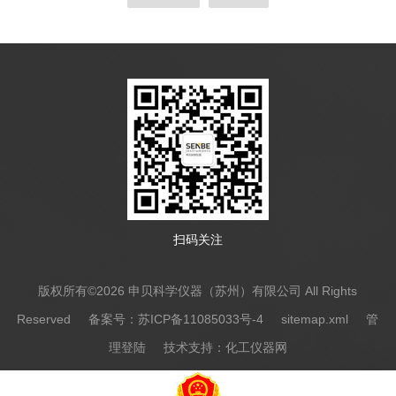
以及金属氧化物半导体传感器。其中光离子化型挥
发性有机气体检测仪以其广谱响应和亚百万分之一
级别的灵敏度成为市场主流，特别适用于事故现场
快速筛查和泄漏检测。火焰离子化型挥发性有机气
体检测仪则线性范围极宽，从百万分之一到百分之
一体积浓度都能准确响应，主要用于固定污染...
扫码关注
版权所有©2026 申贝科学仪器（苏州）有限公司 All Rights
Reserved
备案号：苏ICP备11085033号-4
sitemap.xml
管
理登陆
技术支持：
化工仪器网