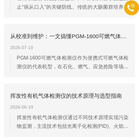
止“病从口入”的关键防线。传统的大肠菌群培养法
认传感器处于有效期内，电池电量充足，采样泵能
虽准确，但需24—48小时才能出具结果，难以满足
正常运转且无异响。若仪器已长期停用，建议提前
现场快速筛查的需求。近年来，ATP荧光检测仪凭
二十四小时开机预热，使紫外灯光强和内...
借“秒级响应、操作便捷”的优势，成为餐饮具洁净
从校准到维护：一文搞懂PGM-1600可燃气体检测仪的全生命周期管理
度抽检的核心工具，为食品安全风险防控提供了技
2026-07-10
术支撑。ATP(三磷酸腺苷)是所有活体生物能量代
PGM-1600可燃气体检测仪作为便携式可燃气体检
谢的“通用货币”——细菌、真菌等微生物细胞内均
测仪的代表机型，在石化、燃气、应急抢险等场景
含有高浓度ATP，而清洁后的餐饮具表面理论上应
中承担一线泄漏筛查任务。要让它在关键时刻读数
无残留微生物。ATP荧光检测的核心原理，正是基
可信，靠的不是单次标定，而是覆盖投用、校准、
于“荧光素酶-荧光素反...
日常维护到存放的全生命周期管理。投用前的初次
挥发性有机气体检测仪的技术原理与选型指南
校准新机或久置重启后，第一步是新鲜空气标定。
2026-06-19
将仪器置于洁净室内空气中，进入设置菜单选择仪
挥发性有机气体检测仪通过不同技术原理实现污染
器标定，执行清新空气校正，屏幕倒计数30秒后完
物监测，主流技术包括光离子化检测(PID)、火焰离
成，此时可燃气体读数归零，氧气传感器应显示
子化检测(FID)及半导体传感。PID技术利用紫外灯
20.9%。随后依配置通入对应标气：LEL单位甲烷