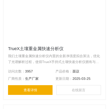
TrueX土壤重金属快速分析仪
我们土壤重金属快速分析仪内置的全新净强度拟合算法，优化
了光谱解析过程，使得TrueX手持式土壤快速分析仪拥有与实
验室大型设备相媲美的极低检出限，在测量过程中，TrueX左
访问次数：
3957
产品价格：
面议
右两侧辐射指示灯自动呼吸闪烁，内置DoubleBeam™ 技术自
厂商性质：
生产厂家
更新日期：
2025-03-25
动感知仪器前方有无样品，提高射线的安全性和防护等级。
查看详情
在线留言