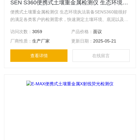
SEN S360便携式土壤重金属检测仪 生态环境执法装备
便携式土壤重金属检测仪 生态环境执法装备SENS360能很好
的满足各类客户的检测需求，快速测定土壤环境、底泥以及沉
积物中的无机元素，可检测元素包括Zn、Cu、Cr、Cd、Pb、
访问次数：
3059
产品价格：
面议
Ni、Hg、As等多种元素。在场地调查、土壤修复、环保执法
厂商性质：
生产厂家
更新日期：
2025-05-21
等应用领域，无论在野外现场还是室内应用场景，都能快速提
供准备可靠的检测数据。
查看详情
在线留言