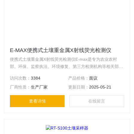
E-MAX便携式土壤重金属X射线荧光检测仪
便携式土壤重金属X射线荧光检测仪E-max是专为农业农村
部、环保、监察执法、环境修复、第三方检测机构等相关部门
开发的一款产品，采用单波长X射线荧光分析技术，其对环境
访问次数：
3384
产品价格：
面议
土壤中的多种重金属有出色的分析性能，尤其是对镉元素有极
厂商性质：
生产厂家
更新日期：
2025-05-21
为出色的灵敏度。
查看详情
在线留言