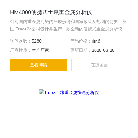
HM4000便携式土壤重金属分析仪
针对国内重金属污染的严峻形势和国家政策及规划的需要，英
国 Trace2o公司设计并生产一款全新的便携式重金属分析仪一
Metalyser HM4000。HM4000具有操作简单、检测迅速准确
访问次数：
5280
产品价格：
面议
和便于携带等优点。该仪器*由 Trace2o公司在英国设计生
厂商性质：
生产厂家
更新日期：
2025-03-25
产。HM4000仪器由 Metalyser手持端和现场土壤前处理装置
组成。依照简单明确的操作步骤，即可在现场完成士壤样品的
查看详情
在线留言
处理和测试。