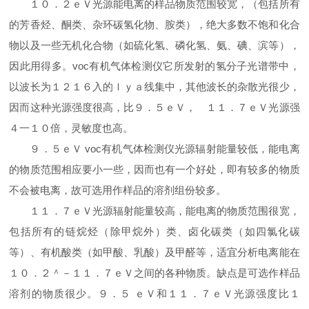
１０．２ｅＶ光源能电离的样品物质范围较宽，（包括所有
的芳香烃、酮类、杂环碳氢化物、胺类），绝大多数不饱和化合
物以及一些无机化合物（如硫化氢、磷化氢、氨、碘、滨等），
因此用得多。voc有机气体检测仪它所发射的氢分子光谱带中，
以波长为１２１６入的ｌｙａ线集中，其他波长的杂散光很少，
因而这种光源强度很高，比９．５ｅＶ， １１．７ｅＶ光源强
４一１０倍，灵敏度也高。
９．５ｅＶ voc有机气体检测仪光源辐射能量较低，能电离
的物质范围相应要小一些，因而也有一个好处，即有较多的物质
不会被电离，故可选用作样品的溶剂组份较多。
１１．７ｅＶ光源辐射能量较高，能电离的物质范围很宽，
包括所有的链烷烃（除甲烷外）类、卤化碳类（如四氯化碳
等）、有机酸类（如甲酸、乳酸）及甲醛等，适宜分析电离能在
１０．２＾－１１．７ｅＶ之间的各种物质。缺点是可选作样品
溶剂的物质很少。９．５ ｅＶ和１１．７ｅＶ光源强度比１