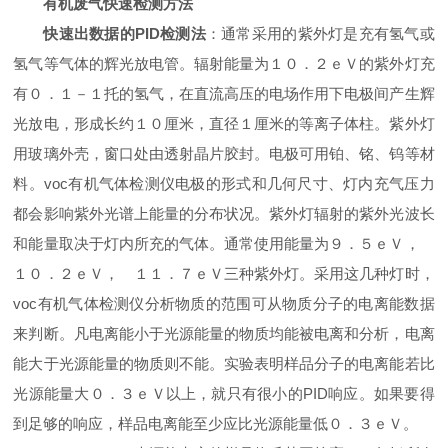
有机废气快速检测方法
快速出数据的PID检测法
：通常采用的紫外灯是充有氢气或
氢气等气体的辉光放电管。辐射能量为
１０．２ｅＶ
的紫外灯充
有０．１－１托的氢气，在直流高压的电场作用下电极间产生辉
光放电，形成长约１０厘米，直径１厘米的等离子体柱。紫外灯
用玻璃外壳，窗口处由透射晶片胶封。电极可用铂、铭、钨等材
料。voc有机气体检测仪电极的形式和几何尺寸、灯内充气压力
都会影响紫外光谱上能量的分布状况。紫外灯辐射的紫外光波长
和能量取决于灯内所充的气体。通常使用能量为９．５ｅＶ，
１０．２ｅＶ， １１．７ｅＶ三种紫外灯。采用这几种灯时，
voc有机气体检测仪分析物质的范围可从物质分子的电离能数据
来判断。凡电离能小于光源能量的物质均能被电离和分析，电离
能大于光源能量的物质则不能。实验表明样品分子的电离能若比
光源能量大０．３ｅＶ以上，就只有很小的PID响应。如果要得
到足够的响应，样品电离能至少应比光源能量低０．３ｅＶ。