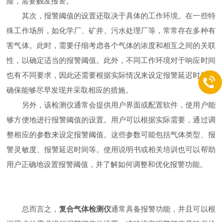
险，需要触发报警。
其次，报警阈值的设置还取决于具体的工作环境。在一些特
殊工作场所，如化学厂、矿井、污水处理厂等，常常存在多种有
害气体。此时，需要仔细考虑各个气体的浓度和相互之间的关联
性，以确定适当的报警阈值。此外，不同工作环境对于响应时间
也有不同要求，因此还需要根据实际情况来设定报警延迟时间，
确保能够尽早发现并采取相应的措施。
另外，该检测仪通常会提供用户界面或配置软件，使用户能
够方便地进行报警阈值的设置。用户可以根据实际需要，通过调
整相应的参数来设定报警阈值。这些参数可能包括气体类型、报
警灵敏度、报警延迟时间等。使用说明书或相关培训也可以帮助
用户正确地设置报警阈值，并了解如何调整和优化报警功能。
总而言之，
复合气体检测仪
通常具备报警功能，并且可以根