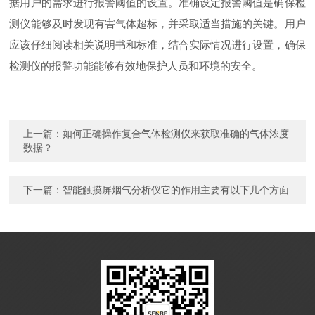
据用户的需求进行报警阈值的设置。准确设定报警阈值是确保检
测仪能够及时发现有害气体超标，并采取适当措施的关键。用户
应该仔细阅读相关说明书和标准，结合实际情况进行设置，确保
检测仪的报警功能能够有效地保护人员和环境的安全。
上一篇：
如何正确操作复合气体检测仪来获取准确的气体浓度
数据？
下一篇：
智能触摸屏烟气分析仪它的作用主要有以下几个方面