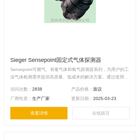
Sieger Sensepoint固定式气体探测器
Sensepoint可燃气、有毒气体和氧气探测器系列，为用户的工
业气体检测需求提供高质量、低成本的解决方案。通过使用相
应的Exd或Exe认证的接线盒安装于潜在爆炸性区域。
访问次数：
2838
产品价格：
面议
Sensepoint的工业标准输出可以选择连接到 Honeywell
厂商性质：
生产厂家
更新日期：
2025-03-23
Analytics的控制器或者第三方DCS/PLE系统。可燃和有毒气体
探测器都经的欧洲ATEX安全和性能标准认证。
查看详情
在线留言