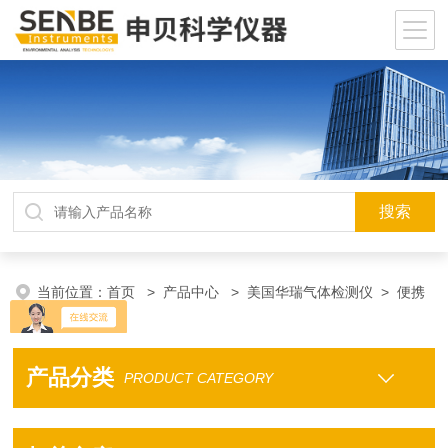
当前位置：
首页
>
产品中心
>
美国华瑞气体检测仪
>
便携
式氢气检测仪
产品分类
PRODUCT CATEGORY