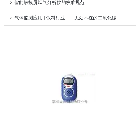
智能触摸屏烟气分析仪的校准规范
气体监测应用 | 饮料行业——无处不在的二氧化碳