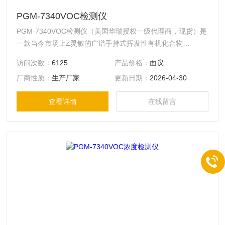
PGM-7340VOC检测仪
PGM-7340VOC检测仪（美国华瑞授权一级代理商，现货）是
一款当今市场上Z灵敏的广谱手持式挥发性有机化合物
（VOC）气体检测仪，采用RAE的第三代光离子化检测器
访问次数：
6125
产品价格：
面议
（PID），提高了检测精度和响应时间，检测范围达到1ppb-
厂商性质：
生产厂家
更新日期：
2026-04-30
10000ppm，通过无线模块可以实现与控制台的无线数据传输
和远程监控。PGM-7340可广泛应用在环保、职业卫生健康、
查看详情
在线留言
应急救援、工业安全、石油石化等行业。