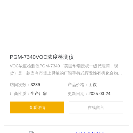
PGM-7340VOC浓度检测仪
VOC浓度检测仪PGM-7340（美国华瑞授权一级代理商，现
货）是一款当今市场上灵敏的广谱手持式挥发性有机化合物
（VOC）气体检测仪，采用RAE的第三代光离子化检测器
访问次数：
3239
产品价格：
面议
（PID），提高了检测精度和响应时间，检测范围达到1ppb-
厂商性质：
生产厂家
更新日期：
2025-03-24
10000ppm，通过无线模块可以实现与控制台的无线数据传输
和远程监控。PGM-7340可广泛应用在环保、职业卫生健康、
查看详情
在线留言
应急救援、工业安全、石油石化等行业。