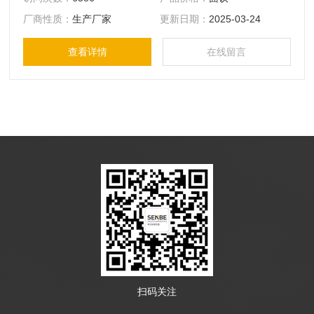
（PID），提高了检测精度和响应时间，检测范围达到1ppb-
厂商性质：
生产厂家
更新日期：
2025-03-24
10000ppm，通过无线模块可以实现与控制台的无线数据传输
和远程监控。PGM-7340可广泛应用在环保、职业卫生健康、
查看详情
在线留言
应急救援、工业安全、石油石化等行业。
扫码关注