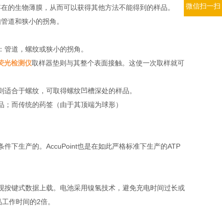
微信扫一扫
存在的生物薄膜，从而可以获得其他方法不能得到的样品。
如管道和狭小的拐角。
如：管道，螺纹或狭小的拐角。
P荧光检测仪
取样器垫则与其整个表面接触。这使一次取样就可
样垫则适合于螺纹，可取得螺纹凹槽深处的样品。
的样品；而传统的药签（由于其顶端为球形）
条件下生产的。AccuPoint也是在如此严格标准下生产的ATP
，实现按键式数据上载。电池采用镍氢技术，避免充电时间过长或
他产品工作时间的2倍。