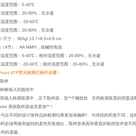
温度范围：5-40℃
湿度范围：20-80%，无冷凝
温度范围：-20-60℃
湿度范围：20-80%，无冷凝
 尺寸： 365g/ 13.7×8.5×4.8 cm
（4节）: AA NiMH，或碱性电池
温度范围：5-40℃；相对湿度范围：20-80%，无冷凝
温度范围：-20-60℃；相对湿度范围：20-80%，无冷凝
uPoint ATP荧光检测仪操作步骤：
表面取样
取样棒插入到圆筒中
圆筒插入检测装置中，压下取样器，至**个螺纹处 关闭检测装置的挡盖读
Point 系统取样器使其更加**！
器与众不同的设计使样品的检测结果更加准确和*。与传统的药签不同，这
样时必须弯曲和旋转的柔性药签相比，取样垫表面和垂直的取样技术使不同
任何的遗漏。