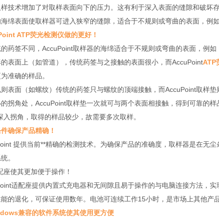
取样技术增加了对取样表面向下的压力。这有利于深入表面的缝隙和破坏
的海绵表面使取样器可进入狭窄的缝隙，适合于不规则或弯曲的表面，例
uPoint ATP荧光检测仪做的更好！
的药签不同，AccuPoint取样器的海绵适合于不规则或弯曲的表面，例
的表面上（如管道），传统药签与之接触的表面很小，而AccuPoint
AT
更为准确的样品。
则表面（如螺纹）传统的药签只与螺纹的顶端接触，而AccuPoint取
的拐角处，AccuPoint取样垫一次就可与两个表面相接触，得到可靠
*深入拐角，取得的样品较少，故需要多次取样。
条件确保产品精确！
uPoint 提供当前**精确的检测技术。为确保产品的准确度，取样器是在无尘
系统。
适配座使其更加便于操作！
uPoint适配座提供内置式充电器和无间隙且易于操作的与电脑连接方法
性能的退化，可保证使用数年。电池可连续工作15小时，是市场上其
ndows兼容的软件系统使其使用更方便