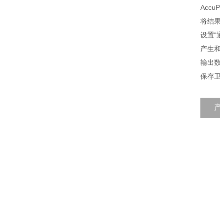
AccuP
将结
设置“
产生
输出
保存