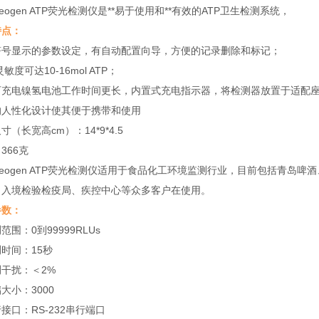
eogen ATP荧光检测仪是**易于使用和**有效的ATP卫生检测系统，
特点：
符号显示的参数设定，有自动配置向导，方便的记录删除和标记；
敏度可达10-16mol ATP；
可充电镍氢电池工作时间更长，内置式充电指示器，将检测器放置于适配
的人性化设计使其便于携带和使用
寸（长宽高cm）：14*9*4.5
366克
eogen ATP荧光检测仪适用于食品化工环境监测行业，目前包括青岛
出入境检验检疫局、疾控中心等众多客户在使用。
参数：
范围：0到99999RLUs
时间：15秒
干扰：＜2%
大小：3000
接口：RS-232串行端口