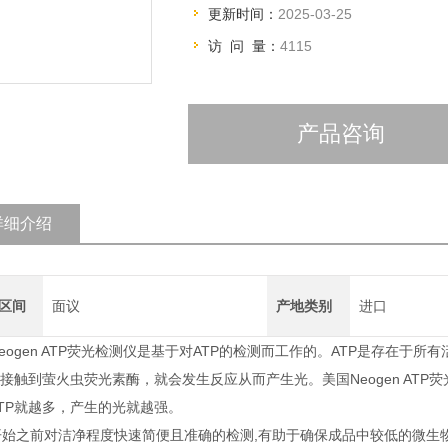
更新时间：
2025-03-25
访 问 量：
4115
产品咨询
详细介绍
区间
面议
产地类别
进口
eogen ATP荧光检测仪是基于对ATP的检测而工作的。ATP是存在于所
P接触到萤火虫荧光素酶，就会发生反应从而产生光。美国Neogen A
TP就越多，产生的光就越强。
开始之前对洁净程度快速简便且准确的检测,有助于确保成品中较低的微生