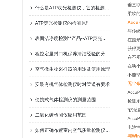
垂直
什么是ATP荧光检测仪，它的检测作用是什么？
柔软
Acc
ATP荧光检测仪的检测原理
与传统
表面洁净度检测**产品--ATP荧光检测仪
在圆形
获得
程控定量封口机保养清洁经验的分享，新手值得借鉴
在不规
在狭小
空气微生物采样器的用途及使用原理
不能
无尘
安装有机气体检测仪时对管道有要求
Acc
便携式气体检测仪的测量范围
检测
*的
二氧化碳检测仪应用范围
Acc
电池
如何正确布置室内空气质量检测仪的监测点位？
与Wi