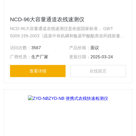
NCD-96大容量通道农残速测仪
NCD-96大容量通道农残速测仪是依据国家标准， GB/T
5009.199-2003《蔬菜中有机磷和氨基甲酸酯类农药残留量的
快速检测》和行业标准NY/448-2001《蔬菜上有机磷和氨基甲
访问次数：
3567
产品价格：
面议
酸酯类农药残毒快速检测方法》的要求而设计，可检测蔬菜、
厂商性质：
生产厂家
更新日期：
2025-03-24
水果、粮食、茶叶、水及土壤中有机磷和氨基甲酸酯类农药残
留。具有检测容量大（96通道），速度快，检测成本低等特
查看详情
在线留言
点。适用于各级农产品检测中心、工商部门、生产基地