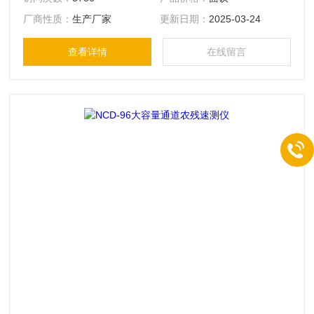
和农业部《NY/T448-2001》标准的技术要求设计。可对果蔬
厂商性质：
生产厂家
更新日期：
2025-03-24
中有机磷和氨基甲酸酯类农药的含量进行快速的检测。该仪可
广泛应用于各级政府蔬菜检测中心、集贸市场、超市、环保、
查看详情
在线留言
蔬菜种植基地、饭店等单位对果蔬中农药残留的测定。