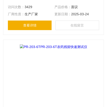
等限制，导致假阳性和假阴性概率居高不下，只能成为很多用
访问次数：
3429
产品价格：
面议
户的无奈之选。农药残留检测仪检测项目标配：有机磷、拟除
厂商性质：
生产厂家
更新日期：
2025-03-24
虫菊酯；选配：工业石蜡、荧光增白剂
查看详情
在线留言