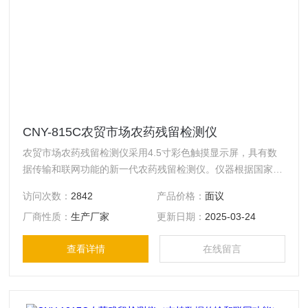
CNY-815C农贸市场农药残留检测仪
农贸市场农药残留检测仪采用4.5寸彩色触摸显示屏，具有数
据传输和联网功能的新一代农药残留检测仪。仪器根据国家标
准《GB5009.199-2003》和农业部《NY/T448-2001》标准的
访问次数：
2842
产品价格：
面议
技术要求设计。可对果蔬中有机磷和氨基甲酸酯类农药的含量
厂商性质：
生产厂家
更新日期：
2025-03-24
进行快速的检测。该仪可广泛应用于各级政府蔬菜检测中心、
集贸市场、超市、环保、蔬菜种植基地、饭店等单位对果蔬中
查看详情
在线留言
农药残留的测定。