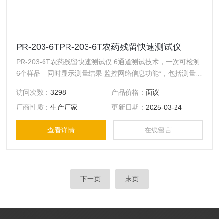
PR-203-6TPR-203-6T农药残留快速测试仪
PR-203-6T农药残留快速测试仪 6通道测试技术，一次可检测
6个样品，同时显示测量结果 监控网络信息功能*，包括测量数
据系统和监控管理系统，实施数据收集、统计、查询、交换和
访问次数：
3298
产品价格：
面议
打印等功能。可有效实施远程监控管理。 配有汽车电源接口
厂商性质：
生产厂家
更新日期：
2025-03-24
和内置高容量电池，可装备流动检测车或携至市场、田间地头
等现场使用。
查看详情
在线留言
下一页
末页