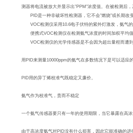
测器将电流被放大并显示出"PPM"浓度值。在被检测后
PID是一种非破坏性检测器，它不会"燃烧"或长期
VOC检测仪采用10.6电子伏特的紫外灯激发
，
氨气的
便携式VOC检测仪在检测氨气浓度的时间加权平均值（T
VOC检测仪的光学传感器是不会因为超出量程而遭
用PID来测量10000ppm的氨气在多数情况下是可以适
应
PID用的异丁烯校准气既稳
定又廉价。
氨气作为校准气，贵而不稳定
一个氨气传感器要只有一年的使用期限，当它暴露在高浓
由于高浓度氨气对PID没有什么损害，因此它能准确的