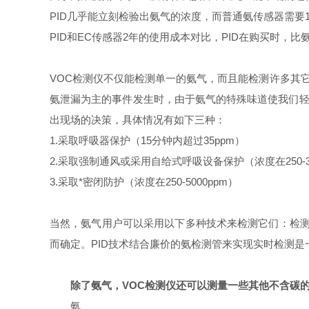
PID几乎能立刻检验出氨气的浓度，而普通氨传感器需要
PID和EC传感器2年的使用成本对比，PID在购买时
VOC检测仪不仅能检测单一的氨气，而且能检测许多其
氨泄漏为主的事件发生时，由于氨气的特殊味道使我们轻
出现场的决策，具体情况有如下三种：
1.采取呼吸器保护（15分钟内超过35ppm）
2.采取强制通风或采用自给式呼吸设备保护（浓度在250-3
3.采取*密闭防护（浓度在250-5000ppm）
当然，氨气用户可以采用以下多种技术来检测它们：检测
而确定。PID技术结合廉价的氨检测管来实现实时检测是
除了氨气，VOC检测仪还可以测量一些其他不含碳
氨