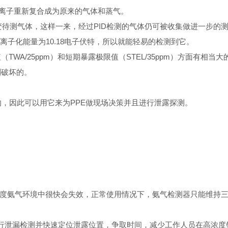
，离子重新复合成为原来的气体和蒸气。
改变待测气体，这样一来，经过PID检测的气体仍可被收集做进一步的
离子化能量为10.18电子伏特
，所以
就能轻易的检测到它。
WA/25ppm）和短期暴露极限值（STEL/35ppm）方面有相当大
到破坏的。
的，因此可以用它来为PPE做现场决策并且进行泄露探测。
度氨气环境中很快会失效，正常使用情况下，氨气检测器只能维持
进行泄漏检测并快速定位泄露位置，争取时间，减少工作人员在高浓