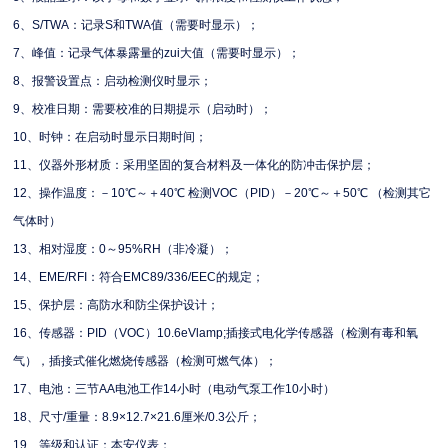
6、S/TWA：记录S和TWA值（需要时显示）；
7、峰值：记录气体暴露量的zui大值（需要时显示）；
8、报警设置点：启动检测仪时显示；
9、校准日期：需要校准的日期提示（启动时）；
10、时钟：在启动时显示日期时间；
11、仪器外形材质：采用坚固的复合材料及一体化的防冲击保护层；
12、操作温度：－10℃～＋40℃ 检测VOC（PID）－20℃～＋50℃ （检测其它
气体时）
13、相对湿度：0～95%RH（非冷凝）；
14、EME/RFI：符合EMC89/336/EEC的规定；
15、保护层：高防水和防尘保护设计；
16、传感器：PID（VOC）10.6eVlamp;插接式电化学传感器（检测有毒和氧
气），插接式催化燃烧传感器（检测可燃气体）；
17、电池：三节AA电池工作14小时（电动气泵工作10小时）
18、尺寸/重量：8.9×12.7×21.6厘米/0.3公斤；
19、等级和认证：本安仪表；