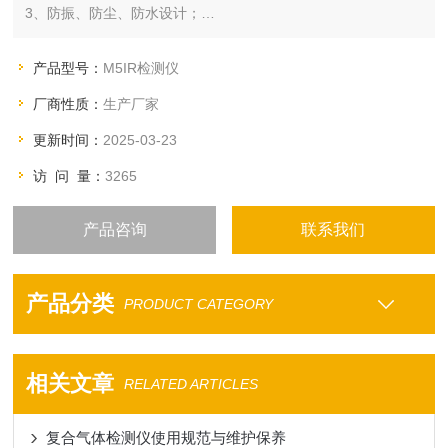
3、防振、防尘、防水设计；
4、LCD连续显示Z多5组气体成份和浓度；
5、一体化的防冲击保护层，可用于Z恶劣的环境；
产品型号：
M5IR检测仪
6、可选电动吸气泵，适合于远距离采样；
厂商性质：
生产厂家
7、两种电源供选择：三节AA碱性电池或充电电池和充电器；
8、高达95分贝警报声和明亮的LED指示灯闪烁；
更新时间：
2025-03-23
9、内置振动报警功能，适合于高噪音场合下操作；
访 问 量：
3265
10、
产品咨询
联系我们
产品分类
PRODUCT CATEGORY
相关文章
RELATED ARTICLES
复合气体检测仪使用规范与维护保养