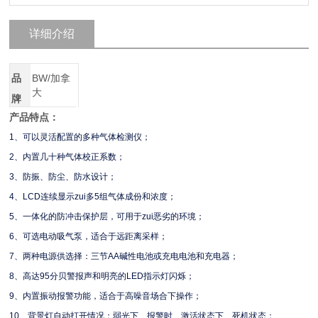
详细介绍
品
BW/加拿
大
牌
产品特点：
1、可以灵活配置的多种气体检测仪；
2、内置几十种气体校正系数；
3、防振、防尘、防水设计；
4、LCD连续显示zui多5组气体成份和浓度；
5、一体化的防冲击保护层，可用于zui恶劣的环境；
6、可选电动吸气泵，适合于远距离采样；
7、两种电源供选择：三节AA碱性电池或充电电池和充电器；
8、高达95分贝警报声和明亮的LED指示灯闪烁；
9、内置振动报警功能，适合于高噪音场合下操作；
10、背景灯自动打开情况：弱光下、报警时、激活状态下、死机状态；