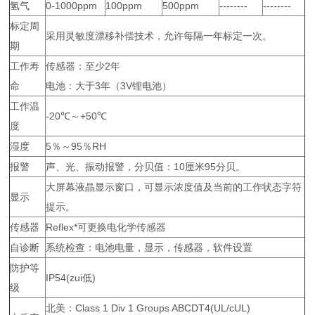
氢气
0-1000ppm
100ppm
500ppm
--------
--------
标定周
采用灵敏度漂移补偿技术，允许每隔一年标定一次。
期
工作寿
传感器：至少2年
命
电池：大于3年（3V锂电池）
工作温
-20℃～+50℃
度
湿度
5％～95％RH
报警
声、光、振动报警，分贝值：10厘米95分贝。
大屏幕液晶显示窗口，可显示浓度值及当前的工作状态字符
显示
提示。
传感器
Reflex*可更换电化学传感器
自诊断
系统检查：电池电量，显示，传感器，软件设置
防护等
IP54(zui低)
级
北美：Class 1 Div 1 Groups ABCDT4(UL/cUL)