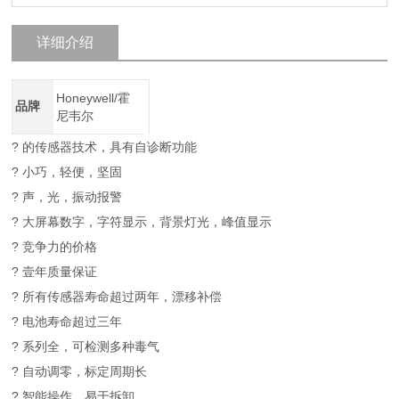
详细介绍
Honeywell/霍
品牌
尼韦尔
? 的传感器技术，具有自诊断功能
? 小巧，轻便，坚固
? 声，光，振动报警
? 大屏幕数字，字符显示，背景灯光，峰值显示
? 竞争力的价格
? 壹年质量保证
? 所有传感器寿命超过两年，漂移补偿
? 电池寿命超过三年
? 系列全，可检测多种毒气
? 自动调零，标定周期长
? 智能操作，易于拆卸