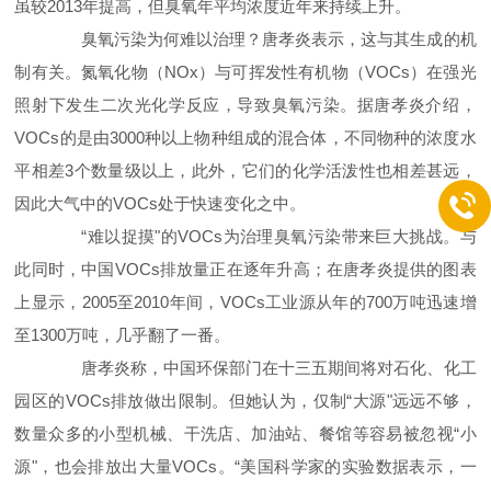
虽较2013年提高，但臭氧年平均浓度近年来持续上升。
臭氧污染为何难以治理？唐孝炎表示，这与其生成的机
制有关。氮氧化物（NOx）与可挥发性有机物（VOCs）在强光
照射下发生二次光化学反应，导致臭氧污染。据唐孝炎介绍，
VOCs的是由3000种以上物种组成的混合体，不同物种的浓度水
平相差3个数量级以上，此外，它们的化学活泼性也相差甚远，
因此大气中的VOCs处于快速变化之中。
“难以捉摸"的VOCs为治理臭氧污染带来巨大挑战。与
此同时，中国VOCs排放量正在逐年升高；在唐孝炎提供的图表
上显示，2005至2010年间，VOCs工业源从年的700万吨迅速增
至1300万吨，几乎翻了一番。
唐孝炎称，中国环保部门在十三五期间将对石化、化工
园区的VOCs排放做出限制。但她认为，仅制“大源"远远不够，
数量众多的小型机械、干洗店、加油站、餐馆等容易被忽视“小
源"，也会排放出大量VOCs。“美国科学家的实验数据表示，一