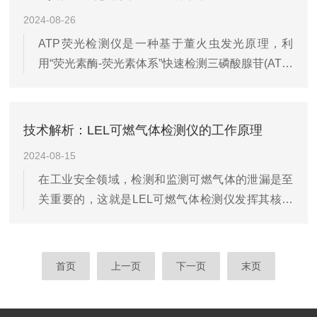
用技巧和建议。了解设备在使用PPM-400ST之前，
2024-08-26
阅读用户手册是非常重要的。了解其技术规格、操
ATP荧光检测仪是一种基于董火虫发光原理，利
作步骤和注意事项，是确保检测准确性的基础。此
用“荧光素酶-荧光素体系”快速检测三磷酸腺苷(ATP)
外，了解设备的维护和校准流程，可以保证仪器长
的设备。由于所有生物活细胞中含有恒量的ATP，
时间保持较佳性能。准备检测在进行检测前，确保
ATP含量可以清晰地表明样品中微生物与其他生物
室内环境稳定，关...
残余的多少，进而用于判断卫生状况。以下是关于
技术解析：LEL可燃气体检测仪的工作原理
ATP英光检测仪的详细介绍:一、工作原理ATP英光
2024-08-15
检测仪通过检测样品中的ATP含量来反映微生物的
在工业安全领域，检测和监测可燃气体的泄漏是至
数量。其工作原理是:当荧光素酶与样品中的ATP发
关重要的，这就是LEL可燃气体检测仪发挥其核心
生反应时，会释放出光能，该光能可以被检测仪的
作用的场景。LEL代表着“下爆炸极限”，指的是气体
荧光传感器捕获并转化为电信号，从而实现对ATP
与空气混合后可以爆炸的较低浓度。这类仪器设计
含量的定量检...
用来在气体达到潜在爆炸浓度前进行检测和报警，
首页
上一页
下一页
末页
从而预防可能的火灾或爆炸事故。LEL可燃气体检
测仪主要采用催化燃烧、红外传感器技术或光电离