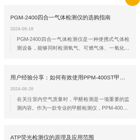
气质量检测仪的结构和使用注意事项两个方面进行
同应用场景的需求。...
介绍，帮助您更好地了解和使用这一设备。一、结
PGM-2400四合一气体检测仪的选购指南
构传感器：传感器是检测仪的核心部件，用于检测
2024-09-18
空气中的有害物质和污染物。常见的传感器类型包
PGM-2400四合一气体检测仪是一种便携式气体检
括电化学传感器、光学传感器和半导体传感器等。
测设备，能够同时检测氧气、可燃气体、一氧化碳
这些传感器能够检测空气中的甲醛、二氧化碳、挥
和硫化氢等多种气体。广泛应用于工业安全、环境
发性有机化合物（VOCs）等有害物质。采样系
保护、石油化工等领域。为了帮助用户选择适合的
统：采样系统用于收集和输送空气样本到传感...
PGM-2400四合一气体检测仪，本文将提供一份详
用户经验分享：如何有效使用PPM-400ST甲醛检测仪
细的选购指南。一、了解检测需求气体种类：首先
2024-08-28
明确需要检测的气体种类，确保检测仪具备相应的
在关注室内空气质量时，甲醛检测是一项重要的监
检测功能。PGM-2400可以检测氧气、可燃气体、
测内容。作为一款专业的甲醛检测仪，PPM-400ST
一氧化碳和硫化氢，但如果需要检测其他气体，应
提供了精准且用户友好的检测过程，使得监测室内
选择具有扩展功能的设备。检测范围：不同的应用
甲醛浓度变得简单而高效。以下是我基于实际使用
场景对气体检测的范围有...
PPM-400ST甲醛检测仪的经验，总结的一些有效使
ATP荧光检测仪的原理及应用范围