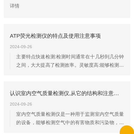
HFC-365mfc、环戊烷等常用发泡剂，用于筛查...
详情
ATP荧光检测仪的特点及使用注意事项
2024-09-26
主要特点快速检测:检测时间通常在十几秒到几分钟
之间，大大提高了检测效率。灵敏度高:能够检测到
微量的ATP，从而实现对痕量微生物的检测。操作
简便:仪器界面简洁，易于操作，不需要复杂的前处
理步骤。稳定性好:采用特殊密封性材质和避光设计
认识室内空气质量检测仪,从它的结构和注意事项开始
提高了检测结果的稳定性和可靠性。便携性强:手持
2024-09-26
式ATP英光检测仪体积小、重量轻，便于携带至现
室内空气质量检测仪是一种用于监测室内空气质量
场进行检测。ATP英光检测仪的技术参数可能因品
的设备，能够检测空气中的有害物质和污染物，确
牌和型号而异，但通常包括以下几个方面:检测范围:
保居住和工作环境的健康与安全。本文将从室内空
通常能够检测到的ATP浓度范围很广，可以满足不