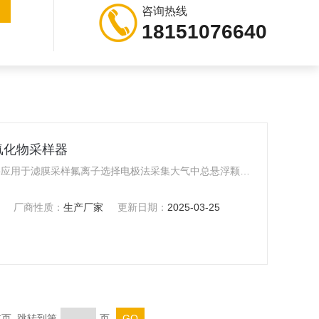
咨询热线
18151076640
金属氟化物采样器
1108A-F型重金属氟化物采样器主要应用于滤膜采样氟离子选择电极法采集大气中总悬浮颗粒（TSP）中氟化物含量的监测。选配吸附罐可用于采集多环芳烃类、有机农药类、氯代苯类、喹啉类、多氯联苯类等半挥发性有机物（SVOC）的采样。亦可用于大气中重金属的采样。
厂商性质：
生产厂家
更新日期：
2025-03-25
 末页 跳转到第
页