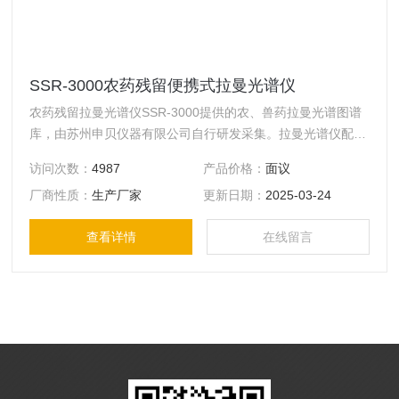
SSR-3000农药残留便携式拉曼光谱仪
农药残留拉曼光谱仪SSR-3000提供的农、兽药拉曼光谱图谱
库，由苏州申贝仪器有限公司自行研发采集。拉曼光谱仪配有
测试软件，可实现已知物的鉴定和未知物的检测，同时具有上
访问次数：
4987
产品价格：
面议
百种常见食品添加剂、农兽药残留谱图库，客户还可根据需要
厂商性质：
生产厂家
更新日期：
2025-03-24
自行采集物质的谱图入库，以供后续测。
查看详情
在线留言