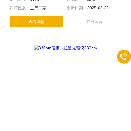
括Portman-532-S、Portman-532-M和Portman-532-L三款型
厂商性质：
生产厂家
更新日期：
2025-03-25
号，均以非**技术人员为设计出发点，使用方便，操作简单。
检测结果客观准确。客户可根据应用需求选择**适合的产品。
查看详情
在线留言