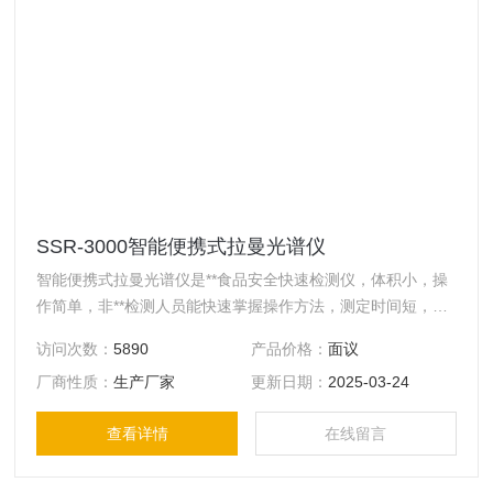
SSR-3000智能便携式拉曼光谱仪
智能便携式拉曼光谱仪是**食品安全快速检测仪，体积小，操
作简单，非**检测人员能快速掌握操作方法，测定时间短，只
需数秒就能完成样品的检测，同时不需复杂的前处理，因此便
访问次数：
5890
产品价格：
面议
携式拉曼光谱仪可广泛应用于食品安全现场快速成分分析检
厂商性质：
生产厂家
更新日期：
2025-03-24
测。便携式拉曼光谱仪配合拉曼增强剂，可检测食品中所含的
多种非法添加物和农兽药残留成分100余项，如三聚氰胺，苏
查看详情
在线留言
丹红、孔雀石绿、瘦肉精、毒死蜱等