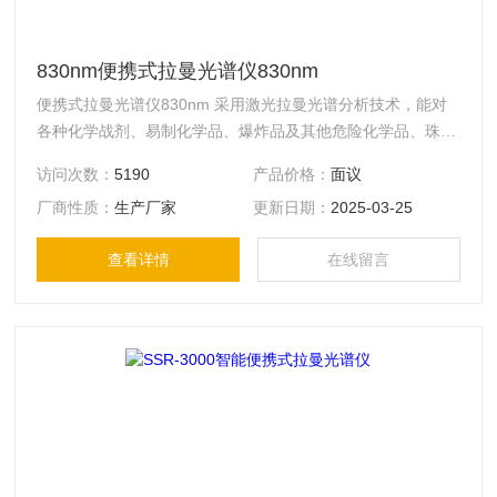
830nm便携式拉曼光谱仪830nm
便携式拉曼光谱仪830nm 采用激光拉曼光谱分析技术，能对
各种化学战剂、易制化学品、爆炸品及其他危险化学品、珠宝
玉石、原辅料药以及食品安全等物品进行快速检测和准确识
访问次数：
5190
产品价格：
面议
别，拉曼光谱仪可在保证不损害被测样品完整性的情况下，检
厂商性质：
生产厂家
更新日期：
2025-03-25
测液体和固体状态的样品，明确给出被测物质的具体名称、物
质属性和谱图，并生成PDF报告，整个过程几秒内完成。其设
查看详情
在线留言
计紧凑， 结构简单，性价比高。