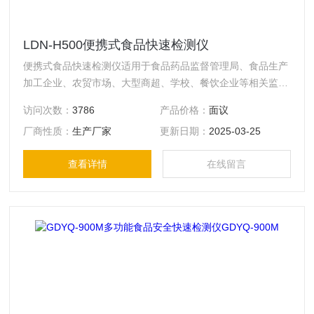
LDN-H500便携式食品快速检测仪
便携式食品快速检测仪适用于食品药品监督管理局、食品生产
加工企业、农贸市场、大型商超、学校、餐饮企业等相关监督
部门的现场快速检测，采用高清平板电脑作为主要控制显示模
访问次数：
3786
产品价格：
面议
块，内置各种软件检测模块，实现分光光度、农残、酶标、干
厂商性质：
生产厂家
更新日期：
2025-03-25
式化学、胶体金、图像分析等检测方法。广泛用食品药品监督
管理局、大型农批市场等现场监督检测使用。
查看详情
在线留言