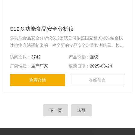
S12多功能食品安全分析仪
多功能食品安全分析仪S12是我公司依照国家相关标准结合快
速检测方法研制出的一种全新的食品安全定量检测仪器。检测
项目：农残、甲醛、吊白块、双氧水、二氧化硫、亚硝酸盐、
访问次数：
3742
产品价格：
面议
硝酸盐、硫氰酸钠、甲醇、硼砂、乳制品蛋白质、碘盐含碘、
厂商性质：
生产厂家
更新日期：
2025-03-24
溴酸钾、过氧化值、尿素、山梨酸钾、吊白块、重金属铅（果
蔬）、双氧水、糖精钠、酸价、过氧化值、过氧化苯甲酰、色
查看详情
在线留言
素、罗丹明B、余氯等项目。可适应于食品生产、流通、检测
等多个领域。
下一页
末页