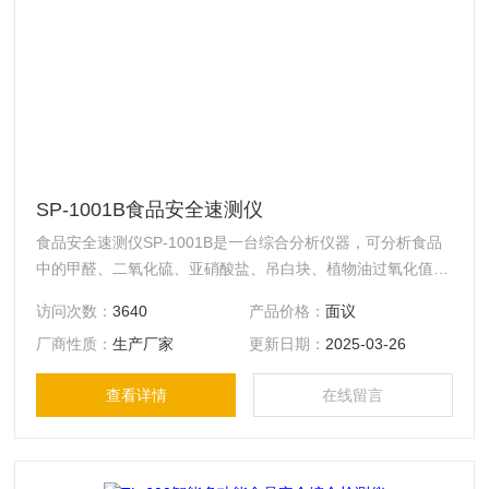
SP-1001B食品安全速测仪
食品安全速测仪SP-1001B是一台综合分析仪器，可分析食品
中的甲醛、二氧化硫、亚硝酸盐、吊白块、植物油过氧化值、
双氧水、奶粉及奶制品中蛋白质、酱油氨基酸态氮、蜂蜜中果
访问次数：
3640
产品价格：
面议
糖葡萄糖、蔬菜农药残留含量的测定，共计十个项目。适合工
厂商性质：
生产厂家
更新日期：
2025-03-26
商部门、食药部门、公益诉讼、卫生防疫部门以及质量监督部
门在实验室和商品流动检测车中使用。
查看详情
在线留言