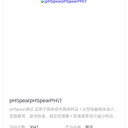
pHSpearpHSpearPH计
pHSpear测试 适用于固体或半固体样品 • 尖型电极模块设计，
坚固耐用，提供快速、稳定的测量 • 双液接界设计减少样品对
电极的污染，延长电极使用寿命 • 分辨率达0.01 pH ，精度达
访问次数：
3047
产品价格：
面议