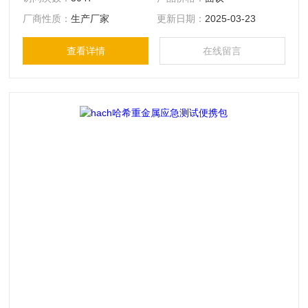
± 0.01 pH • 手动温度补偿（MTC） • 断电数据保护 • 自动识
厂商性质：
生产厂家
更新日期：
2025-03-23
别USA、NIST缓冲液，多达3点校正，快速、简单、准确
查看详情
在线留言