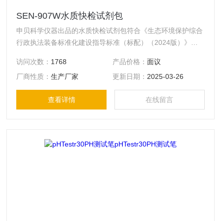
SEN-907W水质快检试剂包
申贝科学仪器出品的水质快检试剂包符合《生态环境保护综合
行政执法装备标准化建设指导标准（标配）（2024版）》配
置，根据现场快速检测的特点及用户需求开发并配置相关试剂
访问次数：
1768
产品价格：
面议
及检测工具，方便快捷的同时提高检测的准确性。可被广泛地
厂商性质：
生产厂家
更新日期：
2025-03-26
应用于环境监察、生态保护、突发事件等行业。
查看详情
在线留言