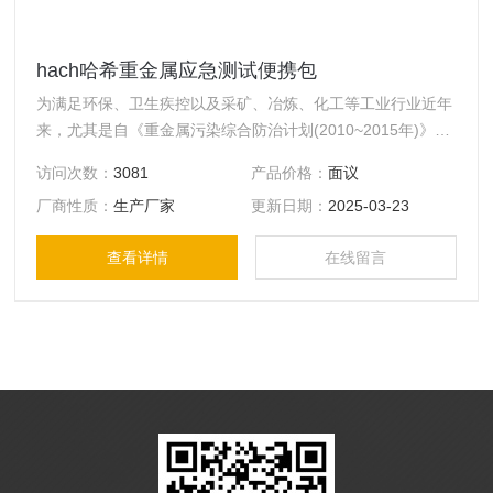
hach哈希重金属应急测试便携包
为满足环保、卫生疾控以及采矿、冶炼、化工等工业行业近年
来，尤其是自《重金属污染综合防治计划(2010~2015年)》出
台以来，日益增强的对重金属污染现场检测的需求，哈希公司
访问次数：
3081
产品价格：
面议
在DR2800测定重金属方法的基础上，推出哈希重金属应急测
厂商性质：
生产厂家
更新日期：
2025-03-23
试便携包。使得该套方法的便携能力，现场操作能力大大加
强。
查看详情
在线留言