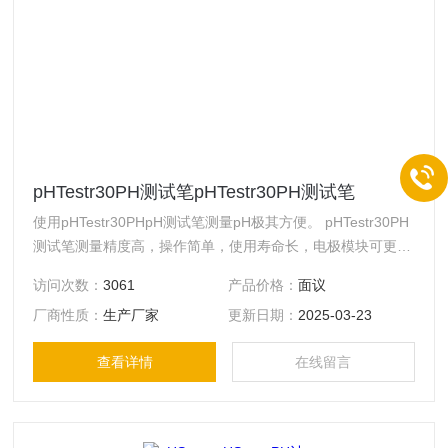
pHTestr30PH测试笔pHTestr30PH测试笔
使用pHTestr30PHpH测试笔测量pH极其方便。 pHTestr30PH
测试笔测量精度高，操作简单，使用寿命长，电极模块可更
换，维护费用低。双液接界设计能够测量含有重金属或污染物
访问次数：
3061
产品价格：
面议
的样品。增加的电极凝胶量使电极使用寿命更长。 技术参数
厂商性质：
生产厂家
更新日期：
2025-03-23
见详细说明。
查看详情
在线留言