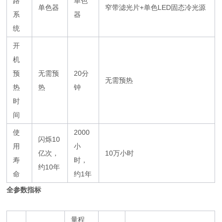
路
单色
单色器
窄带滤光片+单色LED固态冷光源
系
器
统
开
机
预
无需预
20分
无需预热
热
热
钟
时
间
使
2000
闪烁10
用
小
亿次，
10万小时
寿
时，
约10年
命
约1年
全参数指标
量程