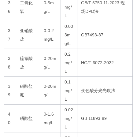
3
二氧化
0-5m
GB/T 5750.11-2023 现
mg/
6
氯
g/L
场DPD法
L
0.00
3
亚硝酸
0-0.2
3m
GB7493-87
7
盐
mg/L
g/L
0.2
3
硫氰酸
0-20m
mg/
HG/T 6072-2022
8
盐
g/L
L
0.1
3
硝酸盐
0-20m
mg/
变色酸分光光度法
9
氮
g/L
L
0.02
4
0-1.6
磷酸盐
mg/
GB 11893-89
0
mg/L
L