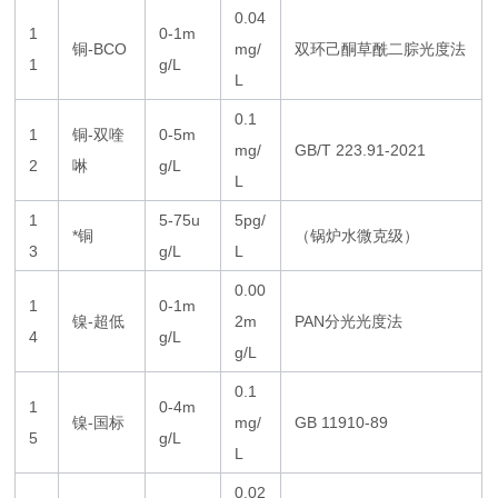
0.04
1
0-1m
铜-BCO
mg/
双环己酮草酰二腙光度法
1
g/L
L
0.1
1
铜-双喹
0-5m
mg/
GB/T 223.91-2021
2
啉
g/L
L
1
5-75u
5pg/
*铜
（锅炉水微克级）
3
g/L
L
0.00
1
0-1m
镍-超低
2m
PAN分光光度法
4
g/L
g/L
0.1
1
0-4m
镍-国标
mg/
GB 11910-89
5
g/L
L
0.02