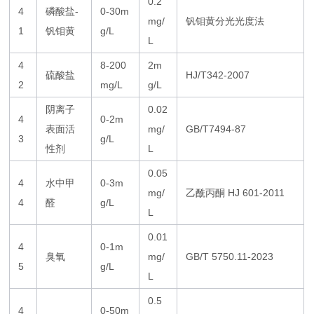
0.2
4
磷酸盐-
0-30m
mg/
钒钼黄分光光度法
1
钒钼黄
g/L
L
4
8-200
2m
硫酸盐
HJ/T342-2007
2
mg/L
g/L
阴离子
0.02
4
0-2m
表面活
mg/
GB/T7494-87
3
g/L
性剂
L
0.05
4
水中甲
0-3m
mg/
乙酰丙酮 HJ 601-2011
4
醛
g/L
L
0.01
4
0-1m
臭氧
mg/
GB/T 5750.11-2023
5
g/L
L
0.5
4
0-50m