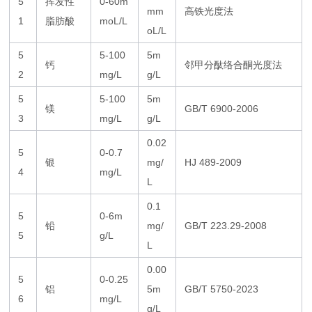
5
挥发性
0-60m
mm
高铁光度法
1
脂肪酸
moL/L
oL/L
5
5-100
5m
钙
邻甲分酞络合酮光度法
2
mg/L
g/L
5
5-100
5m
镁
GB/T 6900-2006
3
mg/L
g/L
0.02
5
0-0.7
银
mg/
HJ 489-2009
4
mg/L
L
0.1
5
0-6m
铅
mg/
GB/T 223.29-2008
5
g/L
L
0.00
5
0-0.25
铝
5m
GB/T 5750-2023
6
mg/L
g/L