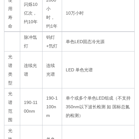
使
2000
闪烁10
用
小
亿次，
10万小时
寿
时，
约10年
命
约1年
脉冲氙
钨灯
单色LED固态冷光源
灯
+氘灯
光
谱
连续光
连续
LED 单色光谱
类
谱
光谱
型
光
190-1
单个或多个单色LED组成（不支持
谱
190-11
100n
350nm以下波长检测 如 国标总氮
范
00nm
m
的检测）
围
光