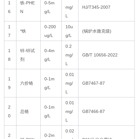
1
铁-PHE
0-5m
mg/
HJ/T345-2007
6
N
g/L
L
1
0-200
10u
*铁
(锅炉水微克级)
7
ug/L
g/L
0.2
1
锌-锌试
0-4m
mg/
GB/T 10656-2022
8
剂
g/L
L
0.01
1
0-1m
六价铬
mg/
GB7467-87
9
g/L
L
0.01
2
0-1m
总铬
mg/
GB7466-87
0
g/L
L
0.02
2
0-2m