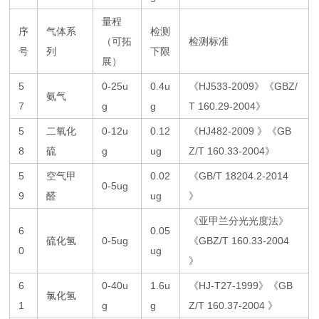
量程
序
气体系
检测
（可拓
检测标准
号
列
下限
展）
5
0-25u
0.4u
《HJ533-2009》《GBZ/
氨气
7
g
g
T 160.29-2004》
5
二氧化
0-12u
0.12
《HJ482-2009 》《GB
8
硫
g
ug
Z/T 160.33-2004》
5
空气甲
0.02
《GB/T 18204.2-2014
0-5ug
9
醛
ug
》
《亚甲兰分光光度法》
6
0.05
硫化氢
0-5ug
《GBZ/T 160.33-2004
0
ug
》
6
0-40u
1.6u
《HJ-T27-1999》《GB
氯化氢
1
g
g
Z/T 160.37-2004 》