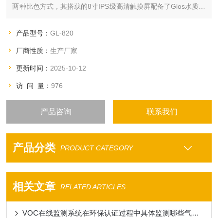
两种比色方式，其搭载的8寸IPS级高清触摸屏配备了Glos水质检
测系统，集成水质分析、光度测量、建设曲线、数据可批量打
印、导出、引导式检测、批量检测等多种应用程序。
产品型号：
GL-820
厂商性质：
生产厂家
更新时间：
2025-10-12
访 问 量：
976
产品咨询
联系我们
产品分类
PRODUCT CATEGORY
相关文章
RELATED ARTICLES
VOC在线监测系统在环保认证过程中具体监测哪些气体？