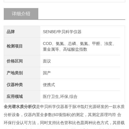
详细介绍
品牌
SENBE/申贝科学仪器
COD、氨氮、总磷、氨氮、甲醛、浊度、
检测项目
重金属等、高锰酸盐指数
价格区间
面议
产地类别
国产
仪器种类
便携式
应用领域
医疗卫生,环保,综合
全光谱水质分析仪
是申贝科学仪器基于脉冲氙灯光源研发的一款水质
分析设备，仪器内置全参数(60项指标)的测定，其测定原理均符 合
环保行业认可方法，同时支持比色管和比色皿两种比色方式，其搭载