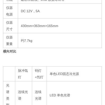
仪器
DC 12V，5A
电源
仪器
430mm×363mm×165mm
尺寸
仪器
约7.7kg
重量
横向对比
脉冲氙
钨灯
单色LED固态冷光源
灯
+氘灯
光
谱
连续光
连续
LED 单色光谱
类
谱
光谱