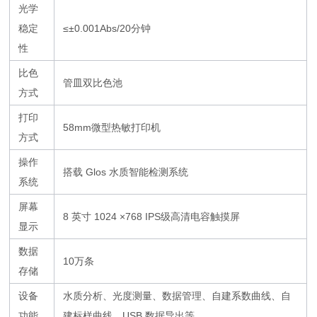
光学
稳定
≤±0.001Abs/20分钟
性
比色
管皿双比色池
方式
打印
58mm微型热敏打印机
方式
操作
搭载 Glos 水质智能检测系统
系统
屏幕
8 英寸 1024 ×768 IPS级高清电容触摸屏
显示
数据
10万条
存储
设备
水质分析、光度测量、数据管理、自建系数曲线、自
功能
建标样曲线、USB 数据导出等