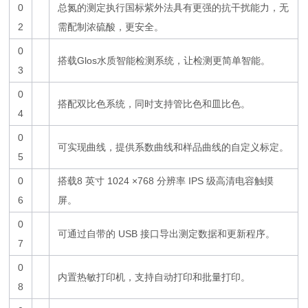
0
总氮的测定执行国标紫外法具有更强的抗干扰能力，无
2
需配制浓硫酸，更安全。
0
搭载Glos水质智能检测系统，让检测更简单智能。
3
0
搭配双比色系统，同时支持管比色和皿比色。
4
0
可实现
曲
线，提供系数曲线和样品曲线的自定义标定。
5
0
搭载8 英寸 1024 ×768 分辨率 IPS 级高清电容触摸
6
屏。
0
可通过自带的 USB 接口导出测定数据和更新程序。
7
0
内置热敏打印机，支持自动打印和批量打印。
8