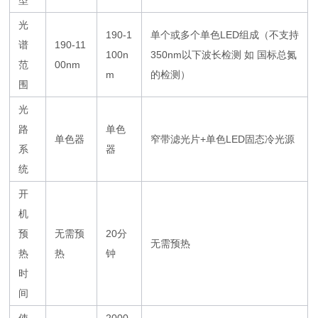
型
光
190-1
单个或多个单色LED组成（不支持
谱
190-11
100n
350nm以下波长检测 如 国标总氮
范
00nm
m
的检测）
围
光
路
单色
单色器
窄带滤光片+单色LED固态冷光源
系
器
统
开
机
预
无需预
20分
无需预热
热
热
钟
时
间