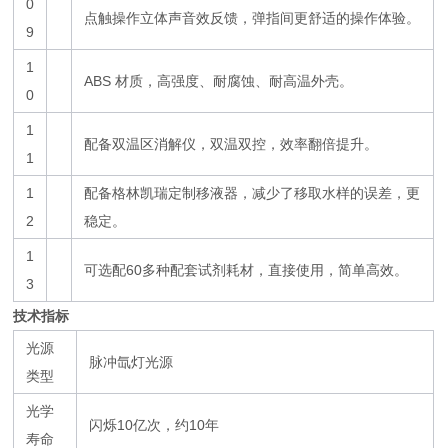
0
点触操作立体声音效反馈，弹指间更舒适的操作体验。
9
1
ABS 材质，高强度、耐腐蚀、耐高温外壳。
0
1
配备双温区消解仪，双温双控，效率翻倍提升。
1
1
配备格林凯瑞定制移液器，减少了移取水样的误差，更
2
稳定。
1
可选配60多种配套试剂耗材，直接使用，简单高效。
3
技术指标
光源
脉冲氙灯光源
类型
光学
闪烁10亿次，约10年
寿命