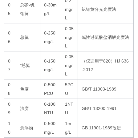
0.2
0
总磷-钒
0-30m
mg/
钒钼黄分光光度法
5
钼黄
g/L
L
0.05
0
0-250
总氮
mg/
碱性过硫酸盐消解光度法
6
mg/L
L
0.05
0
0-150
（仅适用于820）HJ 636
*总氮
mg/
7
mg/L
-2012
L
0
0-500
5PC
色度
GB/T 11903-1989
8
PCU
U
0
0-100
1NT
浊度
GB/T 13200-1991
9
NTU
U
1
0-500
1m
悬浮物
GB 11901-1989改进
0
mg/L
g/L