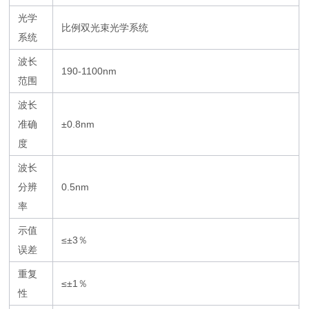
光学
比例双光束光学系统
系统
波长
190-1100nm
范围
波长
准确
±0.8nm
度
波长
分辨
0.5nm
率
示值
≤±3％
误差
重复
≤±1％
性