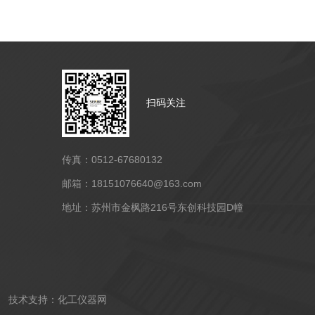
扫码关注
传真：0512-67680132
邮箱：18151076640@163.com
地址：苏州市金枫路216号东创科技园D幢
技术支持：
化工仪器网