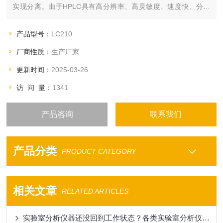
实现分离。由于HPLC具有高分辨率、高灵敏度、速度快、分离
效率高、色谱柱可反复利用，流出组分易收集等优点，因而被广
泛应用到生物化学、食品分析、医药研究、环境分析、无机分
产品型号：
LC210
析、石油化工等各种领域。
厂商性质：
生产厂家
更新时间：
2025-03-26
访 问 量：
1341
产品咨询
联系我们
产品分类
PRODUCT CATEGORY
相关文章
RELATED ARTICLES
实验室分析仪器还没回到工作状态？各类实验室分析仪器开机注意事项一览