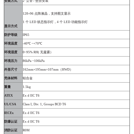
安装方式
2
”立管
/
壁挂安装
128
×
96
点阵液晶，支持图文显示
1
个
LED
状态指示灯，
4
个
LED
功能指示灯
显示方式
防护等级
IP65
环境温度
-40
℃
~+70
℃
环境湿度
0~95% RH(
无凝露）
环境压力
86kPa ~106kPa
外形尺寸
162mm
×
195mm
×
107mm
（
HWD
）
壳体材料
铝合金
重量
1.5kg
A
TEX
Ex d IIC T6
UL/CSA
Class I, Div. 1, Groups BCD T6
IECEx
Ex d IIC T6
防爆认证
Ex d IIC T6
消防认证
R0M