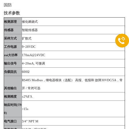
国防
技术参数
检测原理
催化燃烧式
传感器
智能传感器
采样方式
扩散式
工作电源
9~28VDC
zui大功率
170mA@24VDC
输出信号
4~20mA,
可微调
负载阻抗
600
Ω
RS485 Modbus
，
继电器模
块（选配） 高报、低报和 故障
30VDC/5A
，
常
其他输出
开
/
常闭可选
检测精度
±
2%F.S.
响应时间
(T9
<15s
0)
电气接口
3/4
”
NPT M