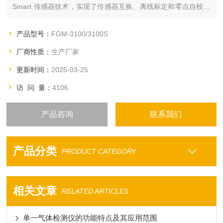
Smart 传感器技术，实现了传感器互换、离线标定和零点自校准
功能。标准配置为带点阵LCD 液晶显示、三线制4~20mA 模拟和
RS485 数字信号输出。
产品型号：
FGM-3100/3100S
厂商性质：
生产厂家
更新时间：
2025-03-25
访 问 量：
4106
产品咨询
联系我们
产品分类
PRODUCT CATEGORY
相关文章
RELATED ARTICLES
单一气体检测仪的功能特点及其应用范围