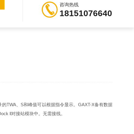
咨询热线
18151076640
录的
TWA
、
S
和峰值可以根据指令显示。
GAXT-X
备有数据
ock ll
对接站模块中。无需接线。