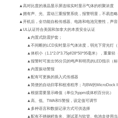
▲高对比度的液晶显示屏连续实时显示气体的积聚浓度
▲拥有声、光、震动三重报警系统，报警明显，不易忽略
▲开机后，全功能自检传感器、电路和电池完整性，声音
▲
UL
认证符合美国和加拿大的本质安全认证
▲内置式防震护套；
▲不间断的
LCD
实时显示气体浓度，弱光下背光灯（
▲体积小（
1.1*2.0*3.75pf/28*50*95
毫米），重量轻
▲报警时可发出
95
分贝的鸣声和明亮的
LED
指示（标
▲内置振动警报
▲配有可更换的插入式传感器
▲简便的自动归零和校准程序；与
BW
的
MicroDock I
▲根据需要显示峰值（单位为
ppm
或体积百分比）
▲高、低、
TWA
和
S
警报，设定值可调节
▲多种语言和数据记录方式可供选择
▲配有不锈钢鳄鱼夹、测试罩与软管、电池盒使用当