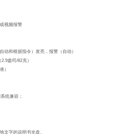
或视频报警
自动和根据指令）发亮，报警（自动）
（
2.9
盎司
/82
克）
准）
I
系统兼容；
地文字的说明书光盘。