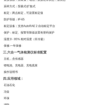
采样方式：泵吸式/扩散式
标定：两点标定，可设置标定值
防护等级：IP-65
标定设备：支持AutoRAE 2 自动标定平台
保护：标定、报警等限值设置有密码保护
湿度:0 - 95% 相对湿度（非冷凝）
保修:一年保修
三.
六合一气体检测仪
标准配置
主机，含传感器
锂电池、充电器、充电底座
操作说明书
四.应用领域：
石油石化
冶金
环保
消防