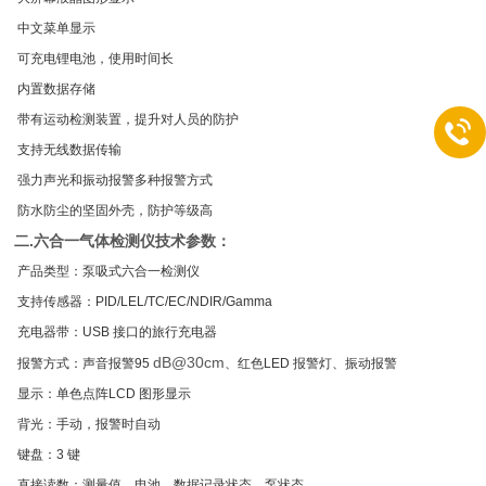
中文菜单显示
可充电锂电池，使用时间长
内置数据存储
带有运动检测装置，提升对人员的防护
支持无线数据传输
强力声光和振动报警多种报警方式
防水防尘的坚固外壳，防护等级高
二.
六合一气体检测仪
技术参数：
产品类型：泵吸式六合一检测仪
支持传感器：PID/LEL/TC/EC/NDIR/Gamma
充电器带：USB 接口的旅行充电器
dB@30cm
报警方式：声音报警95
、红色LED 报警灯、振动报警
显示：单色点阵LCD 图形显示
背光：手动，报警时自动
键盘：3 键
直接读数：测量值，电池，数据记录状态，泵状态