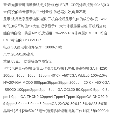
警:声光报警可清晰辨认光报警:红色LED及LCD闪烁声报警:90dB(0.3
米)可变的声音报警其它::过量程,传感器失效,电量不足
显示:液晶数字显示读数读数:开机自检后显示气体的成分/浓度TWA:
时间加权平均值zui大值:记录显示zui大气体暴露量自检:开机后全功
能自动自检 防震ABS机壳湿度:5%--95%RH(非冷凝)EMI/RFI:符合
EMC标准的89/336/EEC
电源:3伏锂电电池寿命:3年(9000小时)
尺寸:28x50x95毫米
重量:83克: 防爆等级本质安全
型号气体量程报警设置工作温度低报警TWA报警高报警GA-HH2S0-
100ppm10ppm10ppm15ppm-40℃～+50℃GA-WLEL0-100%10%
N/A20%GA-MCO0-999ppm35ppm35ppm200ppm-20℃～+50℃GA
-SSO20-100ppm2ppm2ppm5ppmGA-CCL20-50.0ppm0.5ppm0.5p
pm1.0ppmGA-ZHCN0-30ppm4.7ppm4.7ppm10ppmGA-DNO20-9
9.9ppm3.0ppm3.0ppm5.0ppmGA-2XO20-30%19.5%N/A23.5%商
品属性[尺寸]28x50x95毫米[电源]3伏锂电[电池工作时间]3年(9000小