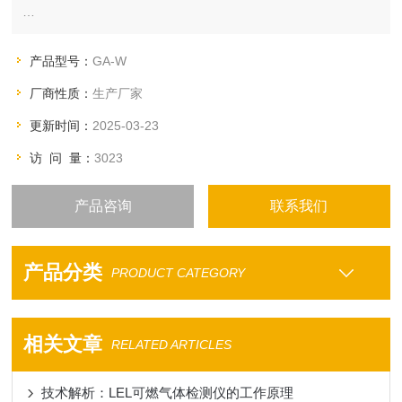
GA系列袖珍式单一气体检测仪
GasAlertH2S,CO,SO2,HCN,NO2,O2,LEL
产品型号：
GA-W
厂商性质：
生产厂家
信息提示:
更新时间：
2025-03-23
▲报警点提示
访 问 量：
3023
▲自动调零
产品咨询
联系我们
产品分类
PRODUCT CATEGORY
相关文章
RELATED ARTICLES
技术解析：LEL可燃气体检测仪的工作原理