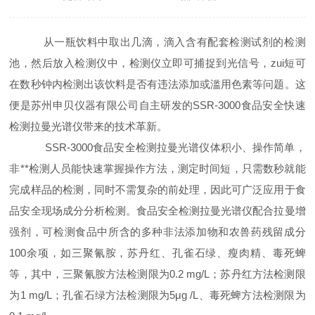
从一瓶饮料中取出几滴，滴入含有配套检测试剂的检测
池，然后放入检测仪中，检测仪立即可捕捉到光信号，zui短可
在数秒钟内检测出该饮料是否有违法添加或滥用色素等问题。这
便是苏州申贝仪器有限公司
自主研发的SSR-3000食品安全快速
检测
拉曼光谱仪
带来的技术革新。
SSR-3000食品安全检测拉曼光谱仪体积小、操作简单，
非**检测人员能快速掌握操作方法，测定时间短，只需数秒就能
完成样品的检测，同时不需复杂的前处理，因此可广泛应用于食
品安全现场成分分析检测。食品安全检测拉曼光谱仪配合拉曼增
强剂，可检测食品中所含的多种非法添加物和农兽药残留成分
100余项，如三聚氰胺，苏丹红、孔雀石绿、瘦肉精、毒死蜱
等，其中，三聚氰胺方法检测限为0.2 mg/L；苏丹红方法检测限
为1 mg/L；孔雀石绿方法检测限为5μg /L、毒死蜱方法检测限为