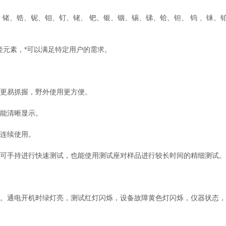
锗、锆、铌、钼、钌、铑、 钯、银、铟、锡、锑、铪、钽、 钨 、铼、铂
元素，*可以满足特定用户的需求。
更易抓握，野外使用更方便。
都能清晰显示。
连续使用。
可手持进行快速测试，也能使用测试座对样品进行较长时间的精细测试。
显示。通电开机时绿灯亮，测试红灯闪烁，设备故障黄色灯闪烁，仪器状态