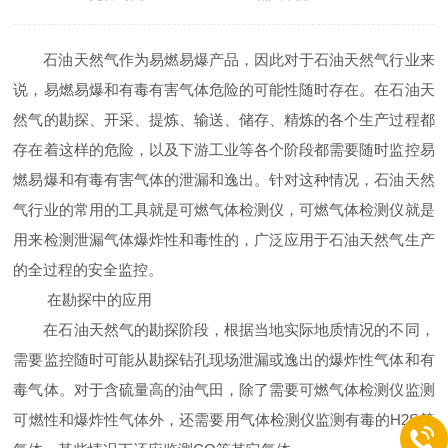
石油天然气作为易燃易爆产品，因此对于石油天然气行业来
说，易燃易爆和有毒有害气体危险的可能性随时存在。在石油天
然气的勘探、开采、提炼、输送、储存、精炼的各个生产过程都
存在着这样的危险，以及下游工业等各个阶段都需要随时监控易
燃易爆和有毒有害气体的泄漏和逸出。针对这种情况，石油天然
气行业的常用的工具就是可燃气体检测仪，可燃气体检测仪就是
用来检测泄漏气体爆炸性和毒性的，广泛应用于石油天然气生产
的全过程的安全监控。
在勘探中的应用
在石油天然气的勘探阶段，根据当地实际地质情况的不同，
需要监控随时可能从勘探钻孔现场泄漏或逸出的爆炸性气体和有
毒气体。对于含硫量高的油气田，除了需要可燃气体检测仪监测
可燃性和爆炸性气体外，还需要用气体检测仪监测有毒的H2S等