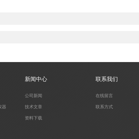
新闻中心
联系我们
公司新闻
在线留言
仪器
技术文章
联系方式
资料下载