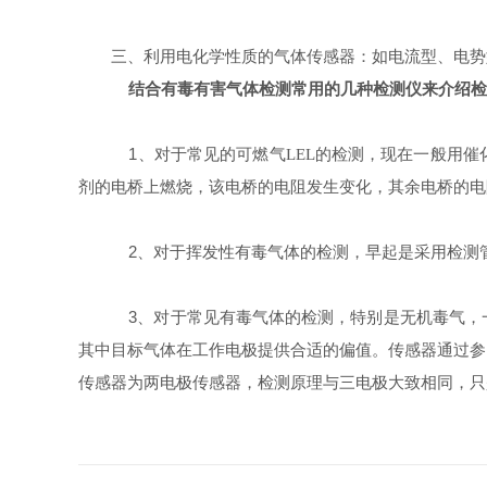
三、利用电化学性质的气体传感器：如电流型、电势
结合有毒有害气体检测常用的几种检测仪来介绍检
1
对于常见的可燃气
、
LEL
的检测，现在一般用催
剂的电桥上燃烧，该电桥的电阻发生变化，其余电桥的电
2
对于挥发性有毒气体的检测，早起是采用检测
、
3
对于常见有毒气体的检测，特别是无机毒气，
、
其中目标气体在工作电极提供合适的偏值。传感器通过参
传感器为两电极传感器，检测原理与三电极大致相同，只