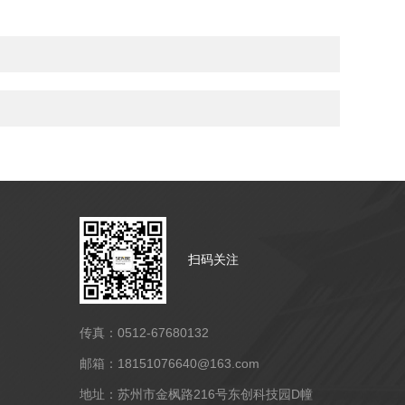
扫码关注
传真：0512-67680132
邮箱：18151076640@163.com
地址：苏州市金枫路216号东创科技园D幢