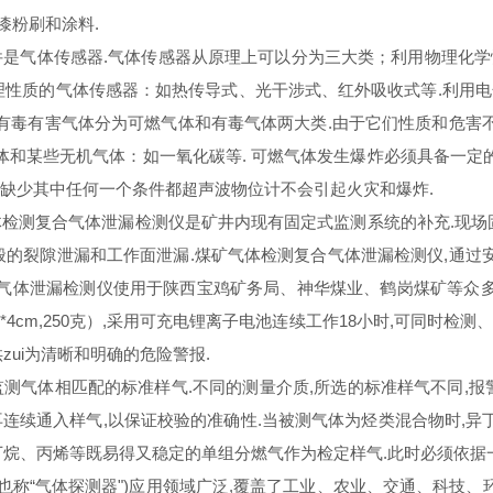
漆粉刷和涂料.
是气体传感器.气体传感器从原理上可以分为三大类；利用物理化学
理性质的气体传感器：如热传导式、光干涉式、红外吸收式等.利用
有毒有害气体分为可燃气体和有毒气体两大类.由于它们性质和危害
气体和某些无机气体：如一氧化碳等. 可燃气体发生爆炸必须具备一定
说,缺少其中任何一个条件都超声波物位计不会引起火灾和爆炸.
测复合气体泄漏检测仪是矿井内现有固定式监测系统的补充.现场
的裂隙泄漏和工作面泄漏.煤矿气体检测复合气体泄漏检测仪,通过
合气体泄漏检测仪使用于陕西宝鸡矿务局、神华煤业、鹤岗煤矿等众多
*4cm,250克）,采用可充电锂离子电池连续工作18小时,可同时
ui为清晰和明确的危险警报.
体相匹配的标准样气.不同的测量介质,所选的标准样气不同,报警点也
,再连续通入样气,以保证校验的准确性.当被测气体为烃类混合物时,异
丁烷、丙烯等既易得又稳定的单组分燃气作为检定样气.此时必须依据
称“气体探测器")应用领域广泛,覆盖了工业、农业、交通、科技、