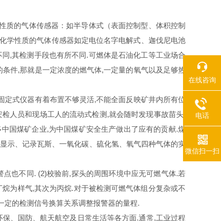
性质的气体传感器：如半导体式（表面控制型、体积控制
电化学性质的气体传感器如定电位名字电解式、迦伐尼电池
不同,其检测手段也有所不同.可燃体是石油化工等工业场合
的条件,那就是一定浓度的燃气体,一定量的氧气以及足够热
在线咨询
固定式仪器有着布置不够灵活,不能全面反映矿井内所有位
安检人员和现场工人的流动式检测,就会随时发现事故苗头,
电话
中国煤矿企业,为中国煤矿安全生产做出了应有的贡献.煤
检测、显示、记录瓦斯、一氧化碳、硫化氢、氧气四种气体的实
微信扫一扫
不同. (2)校验前,探头的周围环境中应无可燃气体.若
丁烷为样气,其次为丙烷.对于被检测可燃气体组分复杂或不
一定的检测信号换算关系调整报警器的量程.
环保、国防、航天航空及日常生活等各方面.通常,工业过程