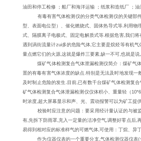
油田和停工检修 ；船厂和海洋运输 ；纸浆和造纸厂 ；油
有毒有害气体检测仪的分类气体检测仪的关键部件
型、表面电位型）、催化燃烧式、固体热导式等.利用物
式、隔膜离子电极式、固定电解质式等.根据危害,我们将
遇到涡街流量计zui多的危险气体,它主要是烷烃等有机
量点燃它们的火源,这就是爆炸三要素,缺一不可,也就是
煤矿气体检测复合气体泄漏检测仪简介：煤矿气体检
置的有毒有害气体浓度的缺点.特别是无法及时地发现一般
及时制止危险的发生.目前,已有数千台煤矿气体检测复
矿气体检测复合气体泄漏检测仪仪体积小、重量轻（10*6
时浓度,超大屏幕显示和声、光、震动报警可以为矿工提供z
校验时应注意的问题：要采用经计量认证的与被监测气
有,先拆下防雨罩,充入一定量的洁净空气,调整好零点后
易得到相对应的标准样气的可燃气体,可使用：丁烷、异
作为仪器仪表的一个重要分支,气体检测仪器仪表(也