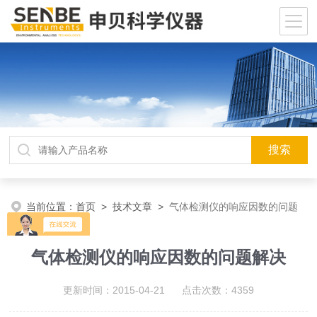
当前位置：
首页
>
技术文章
>
气体检测仪的响应因数的问题
解决
气体检测仪的响应因数的问题解决
更新时间：2015-04-21 点击次数：4359