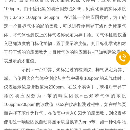
100ppm。由于硫化氢的响应因数是3.46，则硫化氢的实际浓度
为：3.46 x 100ppm=346ppm 在计算一个响应因数时，为了确
定一个目标气体的影响因数，可以进行使用异丁烯作为标定气
体，将气体检测仪上的样气名称设定为异丁烯。向气体检测仪通
入已知浓度的目标化学物，置于显示浓度值。则目标化学物相对
于异丁烯的响应因数为：目标气体的响应因数=已知实际浓度/仪
表显示的浓度值。
示例：一台经异丁烯标定过的检测仪。样气设定为异丁
烯。当使用这台气体检测仪从空气中采集106ppm的苯气体时，
仪表显示浓度读数值为200ppm。在这个实例中，苯相对于异丁
烯的响应因数为：苯的响应因数=已知苯气体的浓度
106ppm/200ppm的读数值=0.53在仪表检测过程中，如在样气页
面选择了苯作为样气，在仪表中输入0.53为响应因数，则仪表将
使用这一响应因数自动将显示浓度换算为ppm苯。如一种化学物