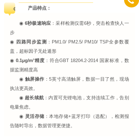
产品特点：
❂
◉
6秒极速响应
：采样检测仅需6秒，突击检查快人一
步
◉
四路同步监测
：
PM1.0/ PM2.5/ PM10/ TSP
全参数覆
盖，超标因子无处遁形
◉
0.1μg/m³精度
：符合
GBT 18204.2-2014 国家标准，数
据监测精度高
◉
触屏操作
：5英寸高清触屏，数据一目了然，现场
执法更高效。
◉
超长续航
：内置可充锂电池，支持连续工作，告别
电量焦虑。
◉
灵活存储
：本地存储+蓝牙打印（选配），检测报
告随时导出，数据管理更便捷。