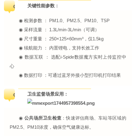
关键性能参数：
❂
◉ 检测参数 ： PM1.0、PM2.5、PM10、TSP
◉ 采样流量 ： 1.3L/min-3L/min（可调）
◉ 尺寸重量 ： 250×125×60mm³，仅1.5kg
◉ 续航能力 ： 内置锂电，支持长效工作
◉ 数据互联 ： 选配i-Spide数据魔方实时上传监控中
心
◉ 数据打印 ：可通过蓝牙外接小型打印机打印结果
卫生监督场景应用：
❂
◉
公共场所卫生检查
：快速评估商场、车站等区域的
PM2.5、PM10浓度，确保空气健康达标。