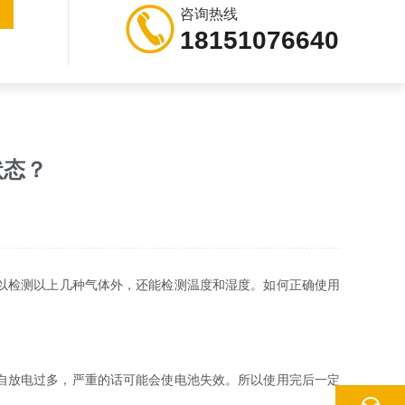
咨询热线
18151076640
状态？
以检测以上几种气体外，还能检测温度和湿度。如何正确使用
自放电过多，严重的话可能会使电池失效。所以使用完后一定