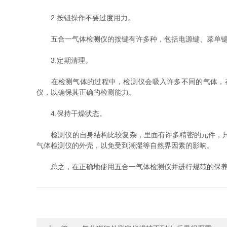
2.按钮操作不要过度用力。
五合一气体检测仪的按键有许多种，包括电源键、菜单键、
3.定期清理。
在检测气体的过程中，检测仪会吸入许多不同的气体，在
仪，以确保其正确的检测能力。
4.保持干燥状态。
检测仪的自身结构比较复杂，里面有许多精密的元件，只有
气体检测仪的外壳，以免受到潮湿等自然界因素的影响。
总之，在正确地使用五合一气体检测仪并进行规范的保养之