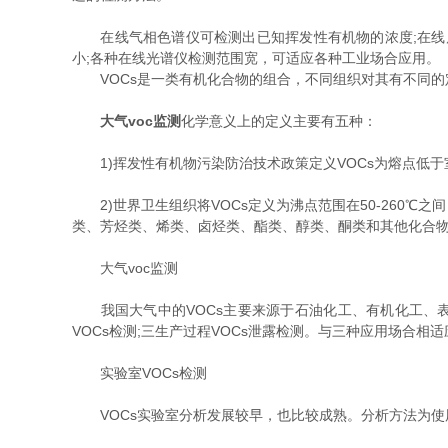
在线气相色谱仪可检测出已知挥发性有机物的浓度;在线质谱
小;各种在线光谱仪检测范围宽，可适应各种工业场合应用。
VOCs是一类有机化合物的组合，不同组织对其有不同的
大气voc监测
化学意义上的定义主要有五种：
1)挥发性有机物污染防治技术政策定义VOCs为熔点低于室温
2)世界卫生组织将VOCs定义为沸点范围在50-260℃之
类、芳烃类、烯类、卤烃类、酯类、醇类、酮类和其他化合物
大气voc监测
我国大气中的VOCs主要来源于石油化工、有机化工、表面
VOCs检测;三生产过程VOCs泄露检测。与三种应用场合相
实验室VOCs检测
VOCs实验室分析发展较早，也比较成熟。分析方法为使用