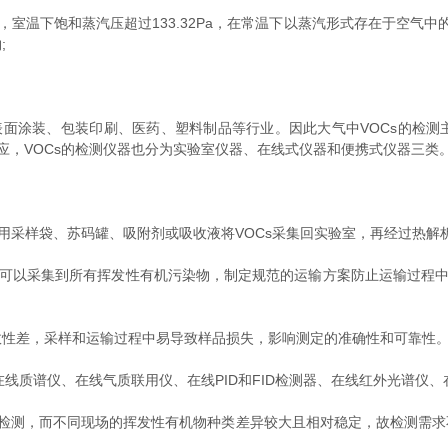
间，室温下饱和蒸汽压超过133.32Pa，在常温下以蒸汽形式存在于空
;
涂装、包装印刷、医药、塑料制品等行业。因此大气中VOCs的检测主
适应，VOCs的检测仪器也分为实验室仪器、在线式仪器和便携式仪器三类
采样袋、苏码罐、吸附剂或吸收液将VOCs采集回实验室，再经过热解析
可以采集到所有挥发性有机污染物，制定规范的运输方案防止运输过程中V
性差，采样和运输过程中易导致样品损失，影响测定的准确性和可靠性
线质谱仪、在线气质联用仪、在线PID和FID检测器、在线红外光谱仪
检测，而不同现场的挥发性有机物种类差异较大且相对稳定，故检测需求