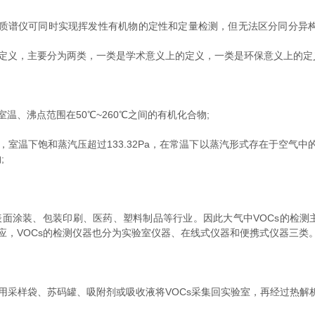
仪可同时实现挥发性有机物的定性和定量检测，但无法区分同分异构体;在
定义，主要分为两类，一类是学术意义上的定义，一类是环保意义上的定
、沸点范围在50℃~260℃之间的有机化合物;
间，室温下饱和蒸汽压超过133.32Pa，在常温下以蒸汽形式存在于空
;
涂装、包装印刷、医药、塑料制品等行业。因此大气中VOCs的检测主
适应，VOCs的检测仪器也分为实验室仪器、在线式仪器和便携式仪器三类
采样袋、苏码罐、吸附剂或吸收液将VOCs采集回实验室，再经过热解析