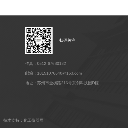
扫码关注
传真：0512-67680132
邮箱：18151076640@163.com
地址：苏州市金枫路216号东创科技园D幢
技术支持：
化工仪器网