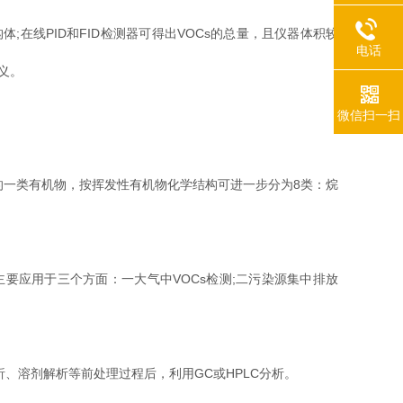
线PID和FID检测器可得出VOCs的总量，且仪器体积较
电话
义。
微信扫一扫
气中的一类有机物，按挥发性有机物化学结构可进一步分为8类：烷
要应用于三个方面：一大气中VOCs检测;二污染源集中排放
。
、溶剂解析等前处理过程后，利用GC或HPLC分析。