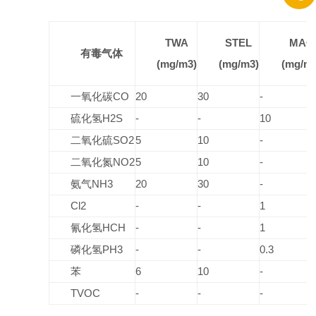
TWA
STEL
MAC
有毒气体
(mg/m3)
(mg/m3)
(mg/m3
一氧化碳
CO
20
30
-
硫化氢
H2S
-
-
10
二氧化硫
SO2
5
10
-
二氧化氮
NO2
5
10
-
氨气
NH3
20
30
-
Cl2
-
-
1
氰化氢
HCH
-
-
1
磷化氢
PH3
-
-
0.3
苯
6
10
-
TVOC
-
-
-