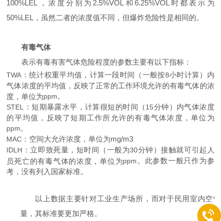
100%LEL，浓度分别为2.5%VOL和6.25%VOL时都表示为
50%LEL，虽然二者的浓度值不同，但爆炸危险性是相同的。
有毒气体
表示有毒有害气体危险程度的参数主要有以下指标：
：统计权重平均值，计算一段时间（一般按
小时计算）内
TWA
8
气体浓度的平均值，反映了正常的工作环境允许的有毒气体的浓
。
度，单位为
ppm
：短期暴露水平，计算很短的时间（
分钟）内气体浓度
STEL
15
的平均值，反映了短期工作所允许的有毒气体浓度，单位为
。
ppm
：空间大允许浓度，
单位为mg/m3
MAC
：立即致死量，短时间（一般为
分钟）接触就可引起人
IDLH
30
。此参数一般只作为参
员死亡的有毒气体的浓度，单位为
ppm
考，没有列入国家标准。
以上数据主要针对工业生产场所，而对于民用室内空气
量，其标准要更加严格。