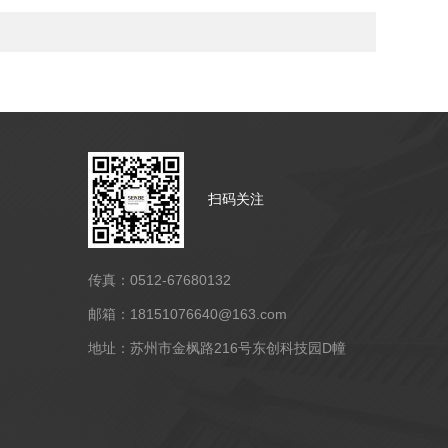
扫码关注
传真：0512-67680132
邮箱：18151076640@163.com
地址：苏州市金枫路216号东创科技园D幢