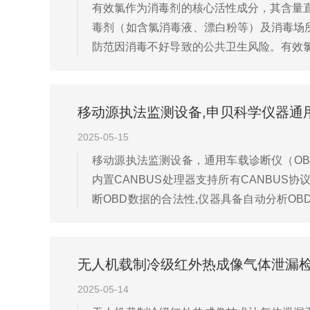
有效氯作为消毒剂的核心活性成分，其含量直接
毒剂（如含氯消毒液、漂白粉等）及消毒场
防范因消毒不好导致的公共卫生风险。有效氯含
倍，便于卫生健康检查执法人员现场快速取证。
移动源执法监测设备,申贝科学仪器通用车
2025-05-15
移动源执法监测设备，通用车载诊断仪（OBD
内置CANBUS处理器支持所有CANBUS
断OBD数据的合法性,仪器具备⾃动分析OB
CALID判断是否刷写过数据。具备外观检测，
无人机载制冷级红外热成像气体泄漏检测
2025-05-14