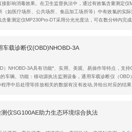
影响消毒效果。在卫生监督执法中，通过有效氯含量测定仪MP2
所（如医疗场所、公共场所、食品加工场所等）中有效氯的实际
量测定仪MP230Pro-DT采用分光光度法，可在数分钟内
检测结果以具体数值呈现（如mg/L），可...
载诊断仪(OBD)NHOBD-3A
）NHOBD-3A具有功能*、实用、美观、易操作等特点，支
协议的车辆。功能：移动源执法监测设备，通用车载诊断仪（OB
D程序中后处理等排放相关的数据有没有改动,并给出对应的结果
⽀持⾃动⽣成并导出检测报告。...
仪SG100AE助力生态环境综合执法