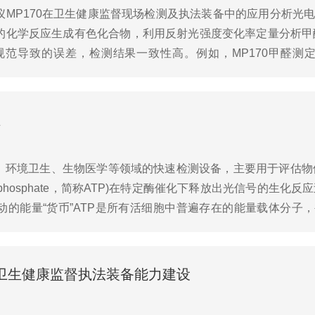
MP170在卫生健康监督现场检测及执法装备中的应用分析光电
的化学反应生成有色化合物，利用反射光强度变化率定量分析甲
范导致的误差，检测结果一致性高。例如，MP170甲醛测
，高效执法光电光度法甲醛测定仪在5-15分钟内完成检...
理
全、环境卫生、生物医学等领域的快速检测设备，主要用于评估
Triphosphate，简称ATP)在特定酶催化下释放出光信号的生
动的能量“货币”ATP是所有活细胞中普遍存在的能量载体分子，
产生ATP。因此，通过...
助力卫生健康监督执法装备能力建设