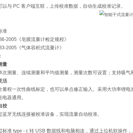
可以与 PC 客户端互联，上传校准数据，自动生成校准记录。
标准
586-2005《皂膜流量计检定规程》
633-2005《气体容积式流量计》
：
测量
单次测量、连续测量和平均值测量，测量次数可设置；支持吸气
灵活
全量程一次性曲线标定，也可以单点修正输入。采用大功率锂电池供电、
充电器通用。
自校
过蓝牙无线连接被校准设备，实现流量自动校准。
过标准 type - c 转 USB 数据线和电脑相连，通过上位机