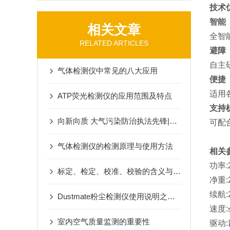
技术
智能
相关文章
全智
RELATED ARTICLES
避障
自主
气体检测仪中常见的八大应用
便捷
适用
ATP荧光检测仪的应用范围及特点
支持
向新向质 大气污染防治执法先锋|申贝科学仪器道路积层负荷监测系统
可配
气体检测仪的检测原理与使用方法
相关
功率:
标定、检定、校准、校验的含义与区别
净重:
续航:
Dustmate粉尘检测仪使用说明之键区功能介绍
速度:≤
室内空气质量监测的重要性
驱动