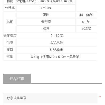
精度
计数的
±3%或±12m3/hr（风量>85m3/hr）
分辨率
1m3/hr
范围
44
60
—
℃
温度
分辨率
0.1
℃
精度
±0.3℃
操作温度
0
60
—
℃
供电
4AA
电池
接口
USB
输出
重量
3.4kg
610 x 610mm
（使用
风量罩）
产品咨询