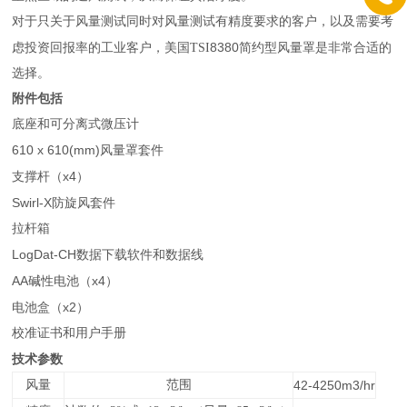
对于只关于风量测试同时对风量测试有精度要求的客户，以及需要考
8380
虑投资回报率的工业客户，美国TSI
简约型风量罩是非常合适的
选择。
附件包括
底座和可分离式微压计
610 x 610(mm)
风量罩套件
x4
支撑杆（
）
Swirl-X
防旋风套件
拉杆箱
LogDat-CH
数据下载软件和数据线
AA
x4
碱性电池（
）
x2
电池盒（
）
校准证书和用户手册
技术参数
风量
范围
42-4250m3/hr