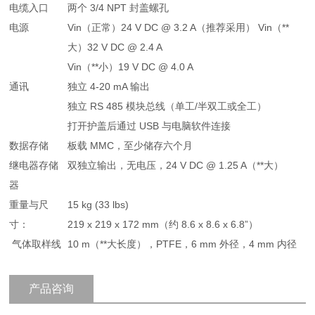
电缆入口
两个 3/4 NPT 封盖螺孔
电源
Vin（正常）24 V DC @ 3.2 A（推荐采用） Vin（**
大）32 V DC @ 2.4 A
Vin（**小）19 V DC @ 4.0 A
通讯
独立 4-20 mA 输出
独立 RS 485 模块总线（单工/半双工或全工）
打开护盖后通过 USB 与电脑软件连接
数据存储
板载 MMC，至少储存六个月
继电器存储
双独立输出，无电压，24 V DC @ 1.25 A（**大）
器
重量与尺
15 kg (33 lbs)
寸：
219 x 219 x 172 mm（约 8.6 x 8.6 x 6.8”）
气体取样线
10 m（**大长度），PTFE，6 mm 外径，4 mm 内径
产品咨询