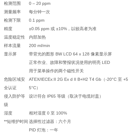
检测范围
0 – 20 ppm
测量频率
每分钟一次
检测下限
0.1 ppm
精度
±0.05 ppm 或 ±10%，以较高者为准
温度稳定性
内部加热
样本流量
200 ml/min
显示屏
带背光的图形 BW LCD 64 x 128 像素显示屏
正常作业、故障和警报状况使用的明亮 LED
用于菜单操作的两个磁性开关
危险区域安
ATEX/IECEx:II 2G Ex d II B+H2 T4 Gb（-20°C 至 +5
全认证
5°C）
侵入防护等
设计符合 IP65 等级（取决于电缆封盖）
级
湿度
相对湿度 0 至 100%
**短维护时间
选择性过滤器：六个月
PID 灯泡：一年