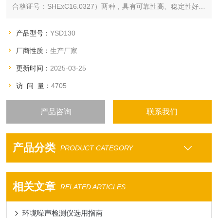
合格证号：SHExC16.0327）两种，具有可靠性高、稳定性好、
动态范围宽、无需量程转换等优点。该仪器可应用于石油、化
工、油库、钢铁、焦化、煤矿等防爆场所。
产品型号：
YSD130
厂商性质：
生产厂家
更新时间：
2025-03-25
访 问 量：
4705
产品咨询
联系我们
产品分类
PRODUCT CATEGORY
相关文章
RELATED ARTICLES
环境噪声检测仪选用指南