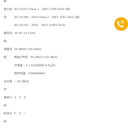
称
执行标
IEC 61672 Class 2，GB/T 3785-2010 2级
准
IEC 61260：2014 Class 2，GB/T 3241-2010 2级
IEC 61252：2002，GB/T 15952-2010
频率范
20 Hz~12.5 kHz
围
测量范
30 dB(A)~130 dB(A)
围
峰值C声级：60 dB(C)~133 dB(C)
2
2
声暴露：0.1 Pa
h到99.9 Pa
h
噪声剂量：0%到9999%
自生噪
＜25 dB(A)
声
频率计
A、C、Z
权
时间计
F、S、I
权