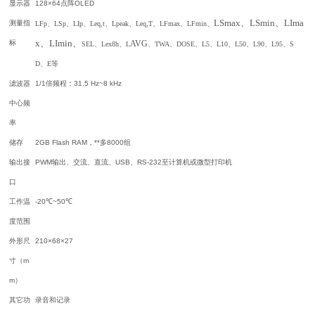
显示器
128×64点阵OLED
LSmax、LSmin、
LIma
测量指
LFp、LSp、LIp、Leq,t、Lpeak、Leq,T、LFmax、LFmin、
x、LImin、
标
AVG
SEL、Lex8h、L
、TWA、DOSE、L5、L10、L50、L90、L95、S
D、E等
滤波器
1/1倍频程：31.5 Hz~8 kHz
中心频
率
储存
2GB Flash RAM，**多8000组
输出接
PWM输出、交流、直流、USB、RS-232至计算机或微型打印机
口
工作温
-20℃~50℃
度范围
外形尺
210×68×27
寸（m
m）
其它功
录音和记录