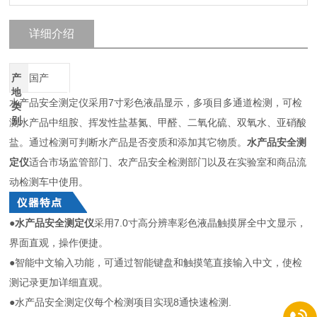
详细介绍
产
国产
地
水产品安全测定仪采用7寸彩色液晶显示，多项目多通道检测，可检
类
别
测水产品中组胺、挥发性盐基氮、甲醛、二氧化硫、双氧水、亚硝酸
盐。通过检测可判断水产品是否变质和添加其它物质。
水产品安全测
定仪
适合市场监管部门、农产品安全检测部门以及在实验室和商品流
动检测车中使用。
●
水产品安全测定仪
采用7.0寸高分辨率彩色液晶触摸屏全中文显示，
界面直观，操作便捷。
●智能中文输入功能，可通过智能键盘和触摸笔直接输入中文，使检
测记录更加详细直观。
●水产品安全测定仪每个检测项目实现8通快速检测.