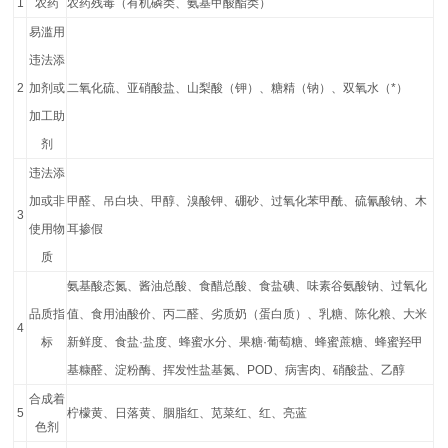
1
农药
农药残毒（有机磷类、氨基甲酸酯类）
易滥用
违法添
2
加剂或
二氧化硫、亚硝酸盐、山梨酸（钾）、糖精（钠）、双氧水（*）
加工助
剂
违法添
加或非
甲醛、吊白块、甲醇、溴酸钾、硼砂、过氧化苯甲酰、硫氰酸钠、木
3
使用物
耳掺假
质
氨基酸态氮、酱油总酸、食醋总酸、食盐碘、味素谷氨酸钠、过氧化
品质指
值、食用油酸价、丙二醛、劣质奶（蛋白质）、乳糖、陈化粮、大米
4
标
新鲜度、食盐·盐度、蜂蜜水分、果糖·葡萄糖、蜂蜜蔗糖、蜂蜜羟甲
基糠醛、淀粉酶、挥发性盐基氮、POD、病害肉、硝酸盐、乙醇
合成着
5
柠檬黄、日落黄、胭脂红、苋菜红、红、亮蓝
色剂