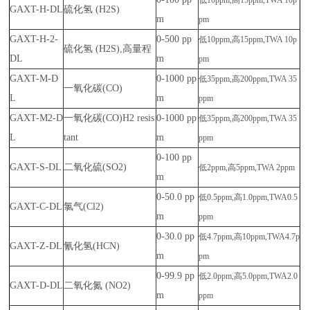
低10ppm,高
15ppm,TWA 10p
GAXT-H-DL
硫化氢 (H2S)
m
pm
GAXT-H-2-
0-500 pp
低10ppm,高
15ppm,TWA 10p
硫化氢 (H2S),高量程
DL
m
pm
GAXT-M-D
0-1000 pp
低35ppm,高
200ppm,TWA 35
一氧化碳(CO)
L
m
ppm
GAXT-M2-D
一氧化碳(CO)H2 resis
0-1000 pp
低35ppm,高
200ppm,TWA 35
L
tant
m
ppm
0-100 pp
GAXT-S-DL
二氧化硫(SO2)
低2ppm,高
5ppm,TWA 2ppm
m
0-50.0 pp
低0.5ppm,高
1.0ppm,TWA0.5
GAXT-C-DL
氯气(Cl2)
m
ppm
0-30.0 pp
低4.7ppm,高
10ppm,TWA4.7p
GAXT-Z-DL
氰化氢(HCN)
m
pm
0-99.9 pp
低2.0ppm,高
5.0ppm,TWA2.0
GAXT-D-DL
二氧化氮 (NO2)
m
ppm