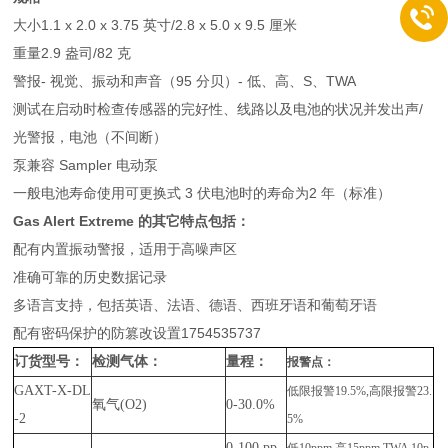
大小1.1 x 2.0 x 3.75 英寸/2.8 x 5.0 x 9.5 厘米
重量2.9 盎司/82 克
警报- 视觉、振动和声音（95 分贝）- 低、高、S、TWA
测试在启动时检查传感器的完好性、线路以及电池的状况并发出声/
光警报，电池（不间断）
泵兼容 Sampler 电动泵
一般电池寿命使用可更换式 3 伏电池时的寿命为2 年（标准）
Gas Alert Extreme 的其它特点包括：
配有内置振动警报，适用于高噪声区
准确可靠的历史数据记录
多语言支持，包括英语、法语、德语、西班牙语和葡萄牙语
配有密码保护的防篡改设置1754535737
订货型号：
检测气体：
量程：
报警点：
GAXT-X-DL
低限报警19.5%,高限报警
23.
氧气(O2)
0-30.0%
-2
5%
0-100 pp