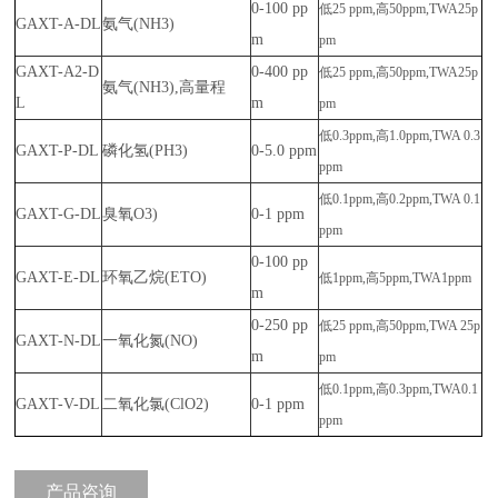
0-100 pp
低25 ppm,高
50ppm,TWA25p
GAXT-A-DL
氨气(NH3)
m
pm
GAXT-A2-D
0-400 pp
低25 ppm,高
50ppm,TWA25p
氨气(NH3),高量程
L
m
pm
低0.3ppm,高
1.0ppm,TWA 0.3
GAXT-P-DL
磷化氢(PH3)
0-5.0 ppm
ppm
低0.1ppm,高
0.2ppm,TWA 0.1
GAXT-G-DL
臭氧O3)
0-1 ppm
ppm
0-100 pp
GAXT-E-DL
环氧乙烷(ETO)
低1ppm,高
5ppm,TWA1ppm
m
0-250 pp
低25 ppm,高
50ppm,TWA 25p
GAXT-N-DL
一氧化氮(NO)
m
pm
低0.1ppm,高
0.3ppm,TWA0.1
GAXT-V-DL
二氧化氯(ClO2)
0-1 ppm
ppm
产品咨询