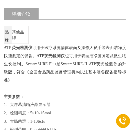
详细介绍
品
其他品
牌
牌
ATP荧光检测仪
可用于医疗系统
物体表面及
操作人员手
等表面洁净度
快速测定的设备。
ATP荧光检测仪
也可用于表面洁净度测定及微生物
生长控制
。
System
SURE Plus
是SystemSURE-II ATP
荧光检测
仪的升
级版
，
符合《全国食品药品监督管理机构执法基本装备配备指导标
准》
主要参数：
1、大屏幕清晰液晶显示器
-16
2、检测精度：5×10
mol
6
3、大肠菌群：1-10
cfu
4、检测范围：0 to 9999 RLUs