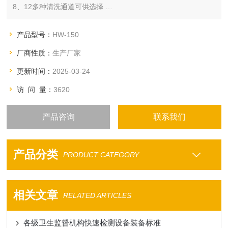
8、12多种清洗通道可供选择
支持两点吸液，每孔清洗液残留量≤1ul
具有微孔板底部冲洗功能，保证洗板*
产品型号：
HW-150
具有震荡和浸泡功能，降低反应过程中的干扰性吸附
厂商性质：
生产厂家
更新时间：
2025-03-24
访 问 量：
3620
产品咨询
联系我们
产品分类
PRODUCT CATEGORY
相关文章
RELATED ARTICLES
各级卫生监督机构快速检测设备装备标准