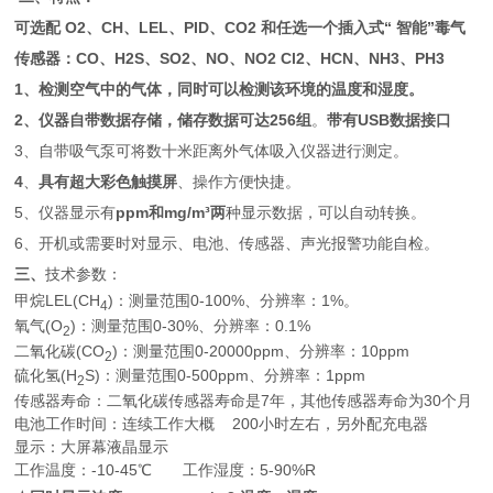
可选配 O2、CH、LEL、PID、CO2 和任选一个插入式“ 智能”毒气
传感器：CO、H2S、SO2、NO、NO2 Cl2、HCN、NH3、PH3
1
、检测空气中的气体，同时可以检测该环境的温度和湿度。
2
、仪器自带数据存储，储存数据可达256组
。
带有USB数据接口
3、自带吸气泵可将数十米距离外气体吸入仪器进行测定。
4
、
具有
超大彩色触摸屏
、操作方便快捷。
5、仪器显示有
ppm
和mg/m
³
两
种显示数据，可以自动转换。
6、开机或需要时对显示、电池、传感器、声光报警功能自检。
三、
技术参数：
甲烷LEL(CH
)：测量范围0-100%、分辨率：1%。
4
氧气(O
)：测量范围0-30%、分辨率：0.1%
2
二氧化碳(CO
)：测量范围0-20000ppm、分辨率：10ppm
2
硫化氢(H
S)：测量范围0-500ppm、分辨率：1ppm
2
传感器寿命：二氧化碳传感器寿命是7年，其他传感器寿命为30个月
电池工作时间：连续工作大概 200小时左右，另外配充电器
显示：大屏幕液晶显示
工作温度：-10-45℃ 工作湿度：5-90%R